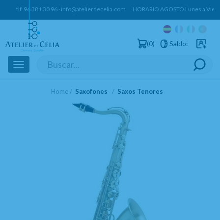
tlf.
96 381 30 96
·
info@atelierdecelia.com
HORARIO AGOSTO Lunes a Vierne
0
Saldo:
Usuarios 
Toggle
navigation
Home
Saxofones
Saxos Tenores