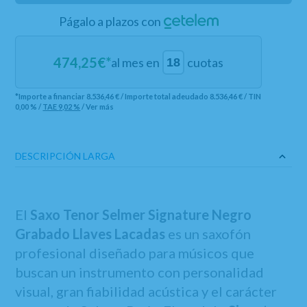
Págalo a plazos con
474,25
€*
al mes en
cuotas
*Importe a financiar
8.536,46 €
/
Importe total adeudado
8.536,46 €
/
TIN
0,00 %
/
TAE
9,02 %
/
Ver más
DESCRIPCIÓN LARGA
El
Saxo Tenor Selmer Signature Negro
Grabado Llaves Lacadas
es un saxofón
profesional diseñado para músicos que
buscan un instrumento con personalidad
visual, gran fiabilidad acústica y el carácter