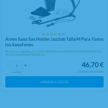
(4)
Arnes Saxo Sax Holder Jazzlab Talla M Para Todos
los Saxofones
EN STOCK. CÓMPRALO Y LO RECIBIRÁS AL DIA SIGUIENTE LABORABLE ANTES
DE LAS 14:00 HORAS PENINSULA
46,70
€
-
+
21.00%
IVA incluido
unidad
AÑADIR A CESTA