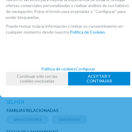
Signature exclusivo y accesorios de
ofertas comerciales personalizadas o realizar análisis de sus hábitos
de navegación. Pulse el botón para aceptarlas o “Configurar” para
mantenimiento. Una opción de alto nivel
poder bloquearlas.
para quienes desean un saxofón tenor
Puede revisar toda la información y retirar su consentimiento en
Selmer profesional con acabado negro
cualquier momento desde nuestra
Política de Cookies.
grabado, llaves lacadas, sonido profesional y
una imagen elegante y diferente.
Política de cookies
Configurar
Continuar solo con las
ACEPTAR Y
cookies necesarias
CONTINUAR
MARCA
SELMER
FAMILIAS RELACIONADAS
SAXOS TENORES
SAXOFONES
FECHA DE LANZAMIENTO