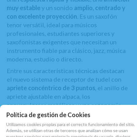
muy estable
y un sonido
amplio, centrado y
con excelente proyección
. Es un saxofón
tenor versátil, ideal para músicos
profesionales, estudiantes superiores y
saxofonistas exigentes que necesitan un
instrumento fiable para clásico, jazz, música
moderna, estudio o directo.
Entre sus características técnicas destacan
el nuevo sistema de receptor de tudel con
apriete concéntrico de 3 puntos
, el anillo de
apriete ajustable en alpaca, los
apoyapulgares metálicos y una ergonomía
optimizada que favorece una digitación
Política de gestión de Cookies
fluida, cómoda y natural.
Utilizamos cookies propias para el correcto funcionamiento del sitio.
Además, se utilizan otras de terceros que analizan cómo se usan
Incluye
boquilla Selmer Concept
, estuche
nuestros servicios para mejorar la experiencia de usuario, divulgar