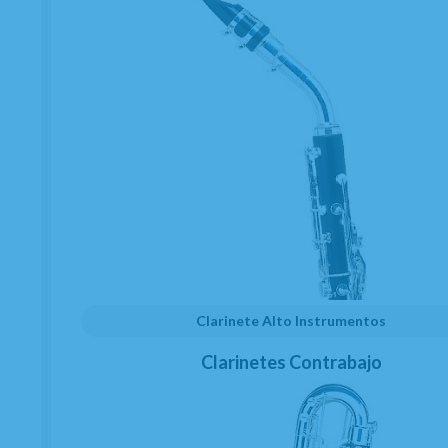
transportarlo con seguridad.
Caracteristicas:
- Grabado en campana.
- Lacado.
- 2 tudeles, uno recto y otro curvo.
- Estuche tipo mochila incluido.
- Boquilla incluida con caña.
Clarinete Alto Instrumentos
- Limpiador incluido.
Clarinetes Contrabajo
- Llaves en nácar.
También la maca Boehm fabrica
saxos