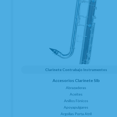
soprano curvo
,
saxo alto
y
saxo tenor
.
MARCA
BOEHM
FAMILIAS RELACIONADAS
SAXOS SOPRANO
SAXOFONES
Clarinete Contrabajo Instrumentos
FECHA DE LANZAMIENTO
Accesorios Clarinete SIb
Martes, 14 Enero 2020
Abrazaderas
Aceites
Anillos Fónicos
Apoyapulgares
Argollas Porta Atril