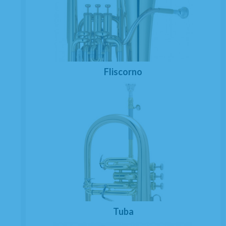
Fliscorno
Tuba