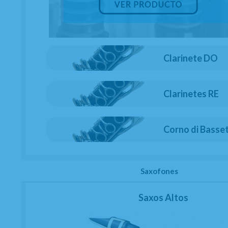
Dulzainas
Accesorios
Novedades
Clarinete DO
Servicios
Taller de reparaciones
a
Reacondicionados (2
mano)
Clarinetes RE
Km 0
Outlet
Corno di Basse
Atención al cliente
Contacto
Trabaja con nosotros
Condiciones generales de contratación
Saxofones
Gastos de envío
Política de privacidad
Política de cookies
Saxos Altos
Consentimiento envío publicidad