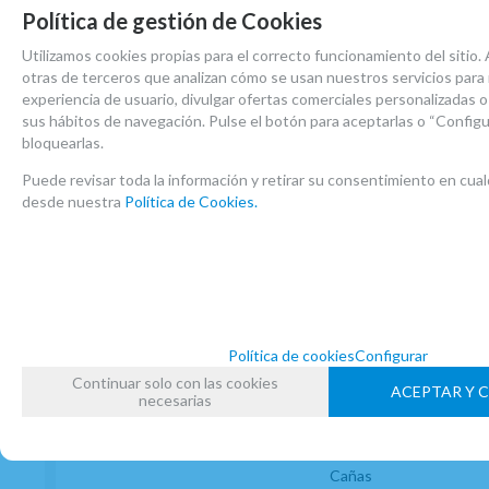
Cordones Arneses
Política de gestión de Cookies
Cortacañas
Utilizamos cookies propias para el correcto funcionamiento del sitio. 
Estuches Guardacañas
otras de terceros que analizan cómo se usan nuestros servicios para 
Estuches Instrumento
experiencia de usuario, divulgar ofertas comerciales personalizadas o r
Limpiadores
sus hábitos de navegación. Pulse el botón para aceptarlas o “Configu
Protectores Boquilla
bloquearlas.
Protectores Llaves
Puede revisar toda la información y retirar su consentimiento en cu
Soportes Instrumento
desde nuestra
Política de Cookies.
Sordinas
Tapon Tudel
Tudeles
Zapatillas
Accesorios Saxo Barítono
Política de cookies
Configurar
Abrazaderas
Continuar solo con las cookies
ACEPTAR Y 
Anillo Fonico Saxo Baritono
necesarias
Boquillas
Boquilleros
Cañas