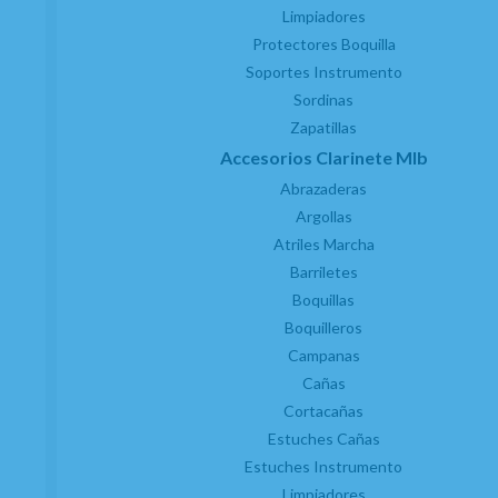
Estuche Saxo Alto Boehm Star
Limpiadores
Protectores Boquilla
EN STOCK. CÓMPRALO Y LO RECIBIRÁS AL DIA SIGUIENTE LABORABLE ANTES
DE LAS 14:00 HORAS PENINSULA
Soportes Instrumento
77
€
Sordinas
-
+
Zapatillas
21.00%
IVA incluido
unidad
Accesorios Clarinete MIb
AÑADIR A CESTA
Abrazaderas
Argollas
Atriles Marcha
Barriletes
Boquillas
Boquilleros
Campanas
Cañas
Cortacañas
Estuches Cañas
Estuches Instrumento
Limpiadores