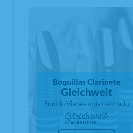
C/ Maria Llacer 8 Bajo - 46007 Valencia
963 81 30 96
|
info@atelierdecelia.com
Preguntas frecuentes
Quiénes somos
Blog
Clarinetes
Viento metal
Saxofones