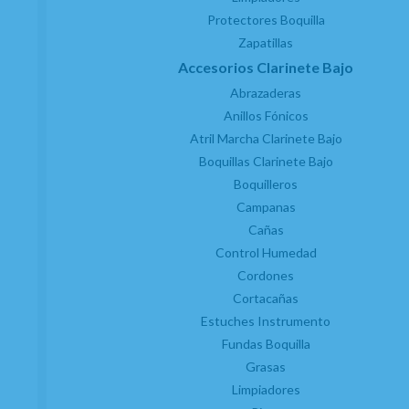
Protectores Boquilla
Zapatillas
Accesorios Clarinete Bajo
Abrazaderas
Anillos Fónicos
Limpiador B15 Microfibra Boehm Exterior
Atril Marcha Clarinete Bajo
Instrumento Negro 38,5 X 28,5 CMS
Boquillas Clarinete Bajo
EN STOCK. CÓMPRALO Y LO RECIBIRÁS AL DIA SIGUIENTE LABORABLE ANTES
Boquilleros
DE LAS 14:00 HORAS PENINSULA
Campanas
5,50
€
-
+
Cañas
21.00%
IVA incluido
unidad
Control Humedad
Cordones
AÑADIR A CESTA
Cortacañas
Estuches Instrumento
Fundas Boquilla
Grasas
Limpiadores