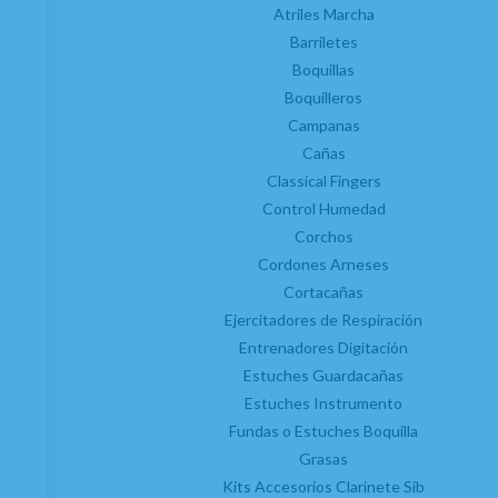
Atriles Marcha
Barriletes
RELACIONADOS
Boquillas
Boquilleros
Campanas
Cañas
Classical Fingers
Control Humedad
Corchos
Cordones Arneses
Cortacañas
Ejercitadores de Respiración
Entrenadores Digitación
Estuches Guardacañas
Estuches Instrumento
Fundas o Estuches Boquilla
Grasas
Kits Accesorios Clarinete Sib
(1)