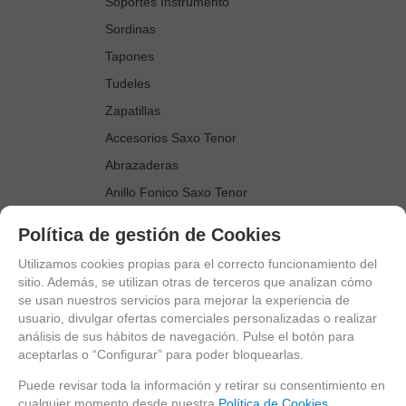
Soportes Instrumento
Sordinas
Tapones
Tudeles
Zapatillas
Accesorios Saxo Tenor
Abrazaderas
Anillo Fonico Saxo Tenor
Atriles Marcha
Política de gestión de Cookies
Boquillas
Utilizamos cookies propias para el correcto funcionamiento del
Boquilleros
sitio. Además, se utilizan otras de terceros que analizan cómo
se usan nuestros servicios para mejorar la experiencia de
Cañas
usuario, divulgar ofertas comerciales personalizadas o realizar
Cordones Arneses
análisis de sus hábitos de navegación. Pulse el botón para
aceptarlas o “Configurar” para poder bloquearlas.
Cortacañas
Deflector Saxo Tenor
Puede revisar toda la información y retirar su consentimiento en
cualquier momento desde nuestra
Política de Cookies.