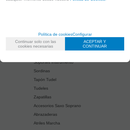
Estuches Guardacañas
Estuches Instrumento
Fundas Boquilla/Tudel
Kits Accesorios Saxo Tenor
Política de cookies
Configurar
Limpiadores
Continuar solo con las
ACEPTAR Y
Protectores Boquilla
cookies necesarias
CONTINUAR
Protectores Llaves
Soportes Instrumento
Sordinas
Tapón Tudel
Tudeles
Zapatillas
Accesorios Saxo Soprano
Abrazaderas
Atriles Marcha