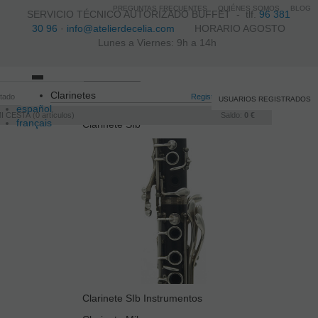
PREGUNTAS FRECUENTES
QUIÉNES SOMOS
BLOG
SERVICIO TÉCNICO AUTORIZADO BUFFET -
tlf.
96 381
30 96
·
info@atelierdecelia.com
HORARIO AGOSTO
Lunes a Viernes: 9h a 14h
Toggle
Clarinetes
itado
navigation
Registro
/
Iniciar sesión
USUARIOS REGISTRADOS
español
I CESTA
0
artículos
Saldo:
0 €
français
Clarinete SIb
Italiano
português
Clarinete SIb Instrumentos