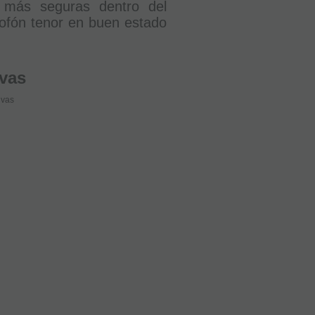
s más seguras dentro del
xofón tenor en buen estado
ivas
ivas