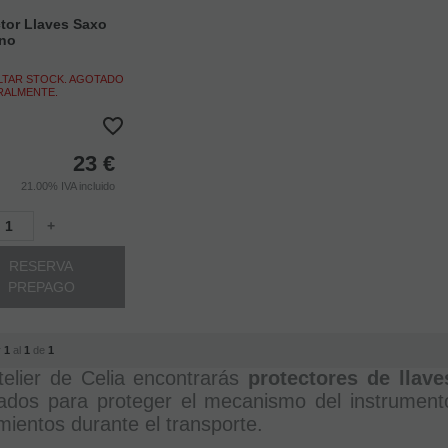
tor Llaves Saxo
ono
TAR STOCK. AGOTADO
RALMENTE.
23
€
21.00%
IVA incluido
+
RESERVA
PREPAGO
r
1
al
1
de
1
elier de Celia encontrarás
protectores de llave
ados para proteger el mecanismo del instrumento
ientos durante el transporte.