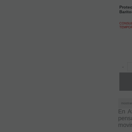
Protec
Barit
CONSUL
TEMPO
-
mostra
En At
pens
movim