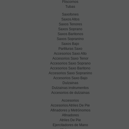
Fliscornos
Tubas
Saxofones
Saxos Altos
Saxos Tenores
Saxos Soprano
Saxos Baritonos
Saxos Sopranino
Saxos Bajo
Partituras Saxo
Accesorios Saxo Alto
Accesorios Saxo Tenor
Accesorios Saxo Soprano
Accesorios Saxo Baritono
Accesorios Saxo Sopranino
Accesorios Saxo Bajo
Dulzainas
Dulzainas instrumentos
Accesorios de dulzainas
Accesorios
Accesorios Atriles De Pie
Afinadores y Metrónomos
Afinadores
Atriles De Pie
Ejercitadores de Mano