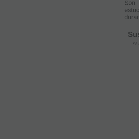
Son 
estuc
duran
Sus
Sé 