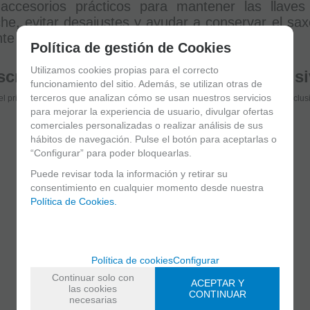
accesorios prácticos para mantener las llave
he, evitar desajustes y ayudar a conservar el sa
te clases, ensayos, conciertos o viajes.
Política de gestión de Cookies
Utilizamos cookies propias para el correcto
críbete y disfruta de ventajas y exclus
funcionamiento del sitio. Además, se utilizan otras de
terceros que analizan cómo se usan nuestros servicios
el primero en recibir las novedades y disfruta de descuentos y promociones exclus
para mejorar la experiencia de usuario, divulgar ofertas
comerciales personalizadas o realizar análisis de sus
hábitos de navegación. Pulse el botón para aceptarlas o
He leído y acepto el
envío de publicidad
“Configurar” para poder bloquearlas.
Puede revisar toda la información y retirar su
consentimiento en cualquier momento desde nuestra
Política de Cookies.
Política de cookies
Configurar
C/ Maria Llacer 8 Bajo - 46007 Valencia
Continuar solo con
963 81 30 96
|
info@atelierdecelia.com
ACEPTAR Y
las cookies
CONTINUAR
necesarias