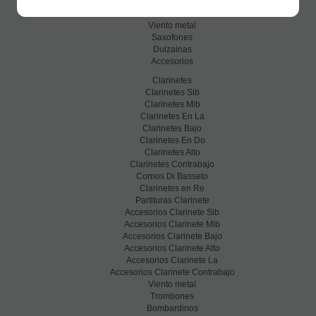
Clarinetes
Viento metal
Saxofones
Dulzainas
Accesorios
Clarinetes
Clarinetes Sib
Clarinetes Mib
Clarinetes En La
Clarinetes Bajo
Clarinetes En Do
Clarinetes Alto
Clarinetes Contrabajo
Cornos Di Basseto
Clarinetes en Re
Partituras Clarinete
Accesorios Clarinete Sib
Accesorios Clarinete Mib
Accesorios Clarinete Bajo
Accesorios Clarinete Alto
Accesorios Clarinete La
Accesorios Clarinete Contrabajo
Viento metal
Trombones
Bombardinos