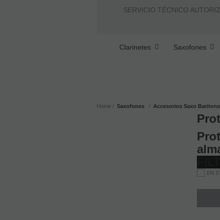
SERVICIO TÉCNICO AUTORI
Clarinetes
Saxofones
Home
Saxofones
Accesorios Saxo Bariton
Pro
Prot
alm
FIL
EN ST