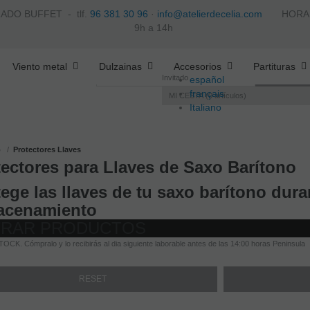
ZADO BUFFET -
tlf.
96 381 30 96
·
info@atelierdecelia.com
HORARIO 
9h a 14h
Viento metal
Dulzainas
Accesorios
Partituras
Invitado
español
français
MI CESTA
0
artículos
Italiano
português
o
Protectores Llaves
tectores para Llaves de Saxo Barítono
ege las llaves de tu saxo barítono duran
acenamiento
TRAR PRODUCTOS
OCK. Cómpralo y lo recibirás al dia siguiente laborable antes de las 14:00 horas Peninsula