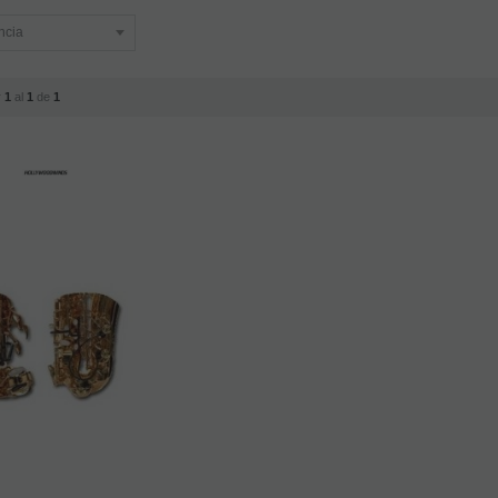
r
1
al
1
de
1