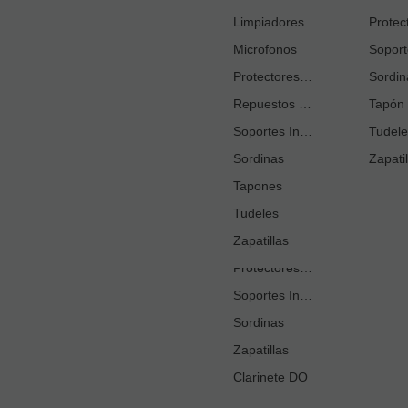
Cortacañas
Limpiadores
Microfonos
Ejercitadores de Respiración
Entrenadores Digitación
Protectores Boquilla
Sordin
Repuestos Saxo Alto
Estuches Guardacañas
Tapón 
Soportes Instrumento
Estuches Instrumento
Tudele
Sordinas
Fundas o Estuches Boquilla
Zapatil
Grasas
Tapones
Tudeles
Kits Accesorios Clarinete Sib
Sé 
Limpiadores
Zapatillas
Protectores Boquilla
Soportes Instrumento
Sordinas
Zapatillas
Clarinete DO