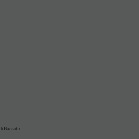
 Boquilla
Protectores Boquilla
ndar
Valorar
ivas
di Basseto