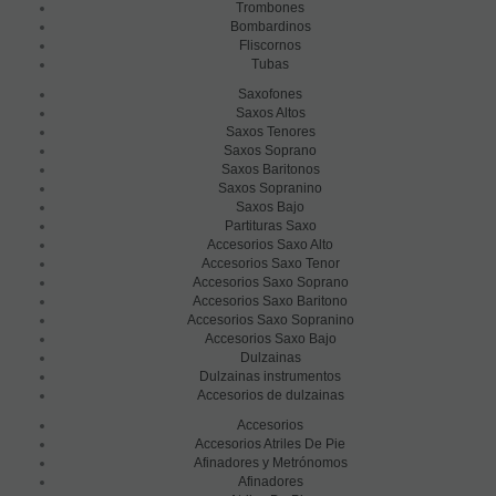
Trombones
Bombardinos
Fliscornos
Tubas
Saxofones
Saxos Altos
Saxos Tenores
Saxos Soprano
Saxos Baritonos
Saxos Sopranino
Saxos Bajo
Partituras Saxo
Accesorios Saxo Alto
Accesorios Saxo Tenor
Accesorios Saxo Soprano
Accesorios Saxo Baritono
Accesorios Saxo Sopranino
Accesorios Saxo Bajo
Dulzainas
Dulzainas instrumentos
Accesorios de dulzainas
Accesorios
Accesorios Atriles De Pie
Afinadores y Metrónomos
Afinadores