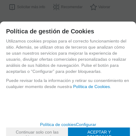
Solicitar más info
Recomendar
Valorar
Suscríbete y disfruta de ventajas y
Política de gestión de Cookies
exclusivas
Utilizamos cookies propias para el correcto funcionamiento del
sitio. Además, se utilizan otras de terceros que analizan cómo
Sé el primero en recibir las novedades y disfruta de descuentos y promociones
se usan nuestros servicios para mejorar la experiencia de
exclusivas
usuario, divulgar ofertas comerciales personalizadas o realizar
análisis de sus hábitos de navegación. Pulse el botón para
aceptarlas o “Configurar” para poder bloquearlas.
He leído y acepto el
envío de publicidad
Puede revisar toda la información y retirar su consentimiento en
cualquier momento desde nuestra
Política de Cookies.
Política de cookies
Configurar
C/ Maria Llacer 8 Bajo - 46007 Valencia
Continuar solo con las
ACEPTAR Y
963 81 30 96
|
info@atelierdecelia.com