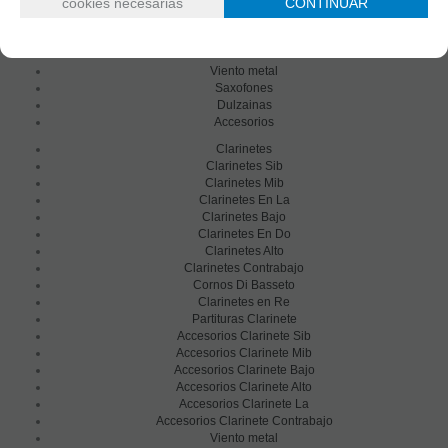
cookies necesarias
CONTINUAR
Clarinetes
Viento metal
Saxofones
Dulzainas
Accesorios
Clarinetes
Clarinetes Sib
Clarinetes Mib
Clarinetes En La
Clarinetes Bajo
Clarinetes En Do
Clarinetes Alto
Clarinetes Contrabajo
Cornos Di Basseto
Clarinetes en Re
Partituras Clarinete
Accesorios Clarinete Sib
Accesorios Clarinete Mib
Accesorios Clarinete Bajo
Accesorios Clarinete Alto
Accesorios Clarinete La
Accesorios Clarinete Contrabajo
Viento metal