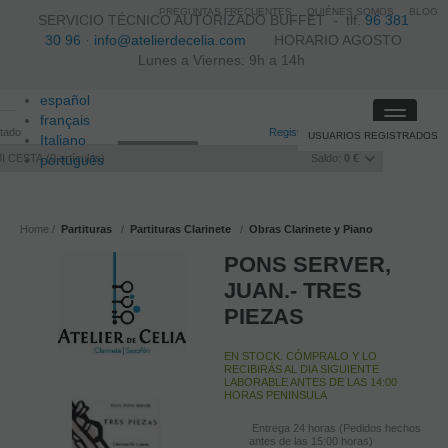
PREGUNTAS FRECUENTES
QUIÉNES SOMOS
BLOG
SERVICIO TÉCNICO AUTORIZADO BUFFET -
tlf.
96 381
30 96
·
info@atelierdecelia.com
HORARIO AGOSTO
Lunes a Viernes: 9h a 14h
español
Toggle
français
itado
Registro
/
Iniciar sesión
USUARIOS REGISTRADOS
navigati
Italiano
I CESTA
português
0
artículos
Saldo:
0 €
Home
Partituras
Partituras Clarinete
Obras Clarinete y Piano
PONS SERVER,
JUAN.- TRES
PIEZAS
EN STOCK. CÓMPRALO Y LO
RECIBIRÁS AL DIA SIGUIENTE
LABORABLE ANTES DE LAS 14:00
HORAS PENINSULA
Entrega 24 horas (Pedidos hechos
antes de las 15:00 horas)