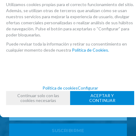
Utilizamos cookies propias para el correcto funcionamiento del sitio.
Viernes, 26 Enero 2024
Además, se utilizan otras de terceros que analizan cómo se usan
nuestros servicios para mejorar la experiencia de usuario, divulgar
ofertas comerciales personalizadas o realizar análisis de sus hábitos
de navegación. Pulse el botón para aceptarlas o “Configurar” para
poder bloquearlas.
Puede revisar toda la información y retirar su consentimiento en
cualquier momento desde nuestra
Política de Cookies.
Suscríbete y disfruta de ventajas y
exclusivas
Política de cookies
Configurar
Sé el primero en recibir las novedades y disfruta de
Continuar solo con las
ACEPTAR Y
descuentos y promociones exclusivas
cookies necesarias
CONTINUAR