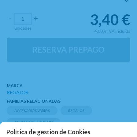
3,40
€
-
+
unidades
4.00%
IVA incluido
RESERVA PREPAGO
MARCA
REGALOS
FAMILIAS RELACIONADAS
ACCESORIOS VARIOS
REGALOS
FANTASIAS MUSICALES
Política de gestión de Cookies
FECHA DE LANZAMIENTO