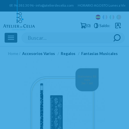
tlf.
96 381 30 96
·
info@atelierdecelia.com
HORARIO AGOSTO Lunes a Vierne
0
Saldo:
Usuarios 
Toggle
navigation
Home
Accesorios Varios
Regalos
Fantasias Musicales