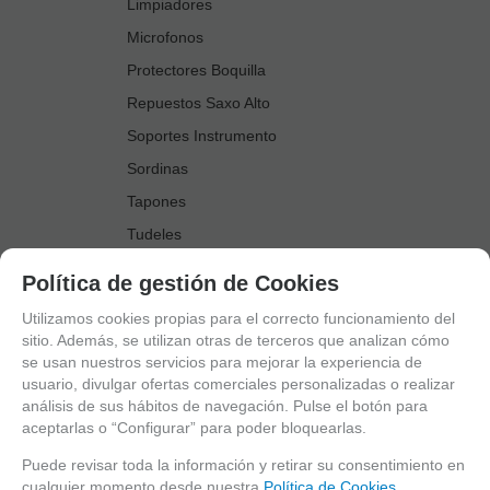
Limpiadores
Microfonos
Protectores Boquilla
Repuestos Saxo Alto
Soportes Instrumento
Sordinas
Tapones
Tudeles
Zapatillas
Política de gestión de Cookies
Accesorios Saxo Tenor
Utilizamos cookies propias para el correcto funcionamiento del
Abrazaderas
sitio. Además, se utilizan otras de terceros que analizan cómo
se usan nuestros servicios para mejorar la experiencia de
Anillo Fonico Saxo Tenor
usuario, divulgar ofertas comerciales personalizadas o realizar
Atriles Marcha
análisis de sus hábitos de navegación. Pulse el botón para
aceptarlas o “Configurar” para poder bloquearlas.
Boquillas
Boquilleros
Puede revisar toda la información y retirar su consentimiento en
cualquier momento desde nuestra
Política de Cookies.