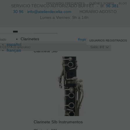
PREGUNTAS FRECUENTES
QUIÉNES SOMOS
BLOG
SERVICIO TÉCNICO AUTORIZADO BUFFET -
tlf.
96 381
30 96
·
info@atelierdecelia.com
HORARIO AGOSTO
Lunes a Viernes: 9h a 14h
Toggle
Clarinetes
itado
navigation
Registro
/
Iniciar sesión
USUARIOS REGISTRADOS
español
I CESTA
0
artículos
Saldo:
0 €
français
Clarinete SIb
Italiano
português
Clarinete SIb Instrumentos