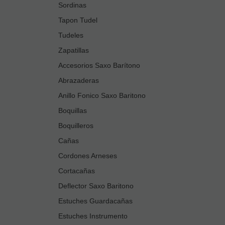
Sordinas
Tapon Tudel
Tudeles
Zapatillas
Accesorios Saxo Barítono
Abrazaderas
Anillo Fonico Saxo Baritono
Boquillas
Boquilleros
Cañas
Cordones Arneses
Cortacañas
Deflector Saxo Baritono
Estuches Guardacañas
Estuches Instrumento