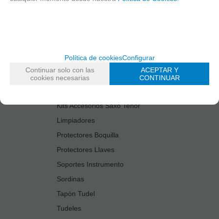
Cañas
Cordones Arneses
Cortacañas
Deflector Saxo Tenor
Política de cookies
Configurar
Estuches Guardacañas
Continuar solo con las
ACEPTAR Y
Estuches Instrumento
cookies necesarias
CONTINUAR
Fundas Boquilla/Tudel
Kits Accesorios Saxo Tenor
Limpiadores
Protectores Boquilla
Protectores Llaves
Soportes Instrumento
Sordinas
Tapón Tudel
Tudeles