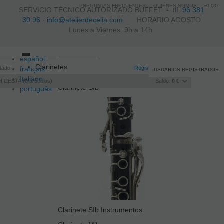
PREGUNTAS FRECUENTES
QUIÉNES SOMOS
BLOG
SERVICIO TÉCNICO AUTORIZADO BUFFET -
tlf.
96 381
30 96
·
info@atelierdecelia.com
HORARIO AGOSTO
Lunes a Viernes: 9h a 14h
español
Toggle
Clarinetes
itado
français
navigation
Registro
/
Iniciar sesión
USUARIOS REGISTRADOS
Italiano
I CESTA
0
artículos
Saldo:
0 €
Clarinete SIb
português
Clarinete SIb Instrumentos