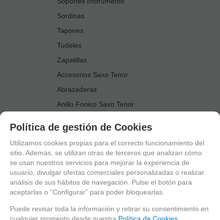
Soportes Instrumento
Sordinas
Tapones
Tudeles
Zapatillas
Accesorios Saxo Tenor
Abrazaderas
Anillo Fonico Saxo Tenor
Atriles Marcha
Política de gestión de Cookies
Boquillas
Utilizamos cookies propias para el correcto funcionamiento del
Boquilleros
sitio. Además, se utilizan otras de terceros que analizan cómo
se usan nuestros servicios para mejorar la experiencia de
Cañas
usuario, divulgar ofertas comerciales personalizadas o realizar
Cordones Arneses
análisis de sus hábitos de navegación. Pulse el botón para
aceptarlas o “Configurar” para poder bloquearlas.
Cortacañas
Deflector Saxo Tenor
Puede revisar toda la información y retirar su consentimiento en
cualquier momento desde nuestra
Política de Cookies.