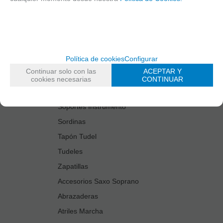
Estuches Guardacañas
Estuches Instrumento
Fundas Boquilla/Tudel
Kits Accesorios Saxo Tenor
Política de cookies
Configurar
Limpiadores
Continuar solo con las
ACEPTAR Y
Protectores Boquilla
cookies necesarias
CONTINUAR
Protectores Llaves
Soportes Instrumento
Sordinas
Tapón Tudel
Tudeles
Zapatillas
Accesorios Saxo Soprano
Abrazaderas
Atriles Marcha