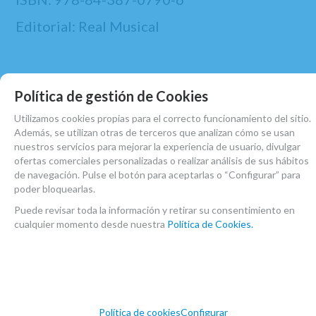
Editorial: Real Musical
MARCA
Política de gestión de Cookies
REAL MUSICAL
Utilizamos cookies propias para el correcto funcionamiento del sitio.
FAMILIAS RELACIONADAS
Además, se utilizan otras de terceros que analizan cómo se usan
nuestros servicios para mejorar la experiencia de usuario, divulgar
PARTITURAS
PARTITURAS SAXOFÓN
ofertas comerciales personalizadas o realizar análisis de sus hábitos
de navegación. Pulse el botón para aceptarlas o “Configurar” para
MÉTODOS SAXOFÓN
poder bloquearlas.
FECHA DE LANZAMIENTO
Puede revisar toda la información y retirar su consentimiento en
Miércoles, 16 Junio 2021
cualquier momento desde nuestra
Política de Cookies.
Política de cookies
Configurar