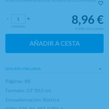
ENTREGA 24 HORAS (PEDIDOS HECHOS ANTES DE LAS 15:00 HORAS)
8,96
€
-
+
unidades
4.00%
IVA incluido
AÑADIR A CESTA
DESCRIPCIÓN LARGA
Páginas: 88
Formato: 23*30,5 cm
Encuadernación: Rústica
ISBN:
978-84-387-0790-6