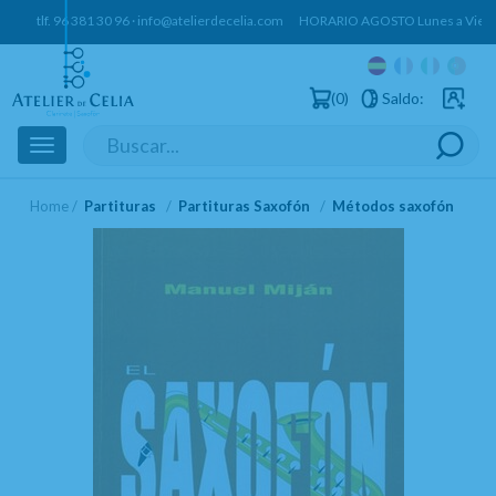
tlf.
96 381 30 96
·
info@atelierdecelia.com
HORARIO AGOSTO Lunes a Vierne
0
Saldo:
Usuarios 
Toggle
navigation
Home
Partituras
Partituras Saxofón
Métodos saxofón