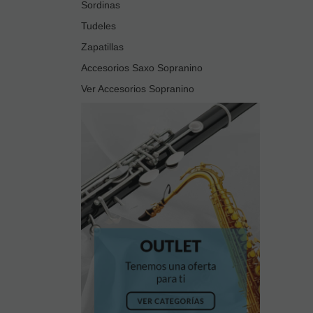
Sordinas
Cookies sociales
Tudeles
Cookies de redes sociales externas, que se utilizan para que los
visitantes puedan interactuar con el contenido de diferentes
Zapatillas
plataformas sociales (Facebook, YouTube, Twitter, LinkedIn,
Accesorios Saxo Sopranino
etc.) y que se generan únicamente para los usuarios de dichas
redes sociales. Las condiciones de utilización de estas cookies y
Ver Accesorios Sopranino
la información recopilada, se regula por la política de privacidad
de la plataforma social correspondiente.
Puede informarse de forma concreta sobre qué cookies
estamos utilizando y cuál es la finalidad de cada una de ellas en
nuestra
Política de Cookies
, donde también le explicaremos
cómo puede retirar su consentimiento y eliminarlas de su
navegador.
Si desea navegar solo con las cookies necesarias pulse:
BLOQUEAR COOKIES