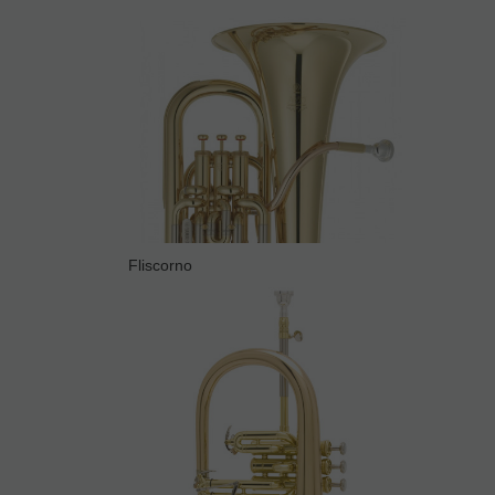
Fliscorno