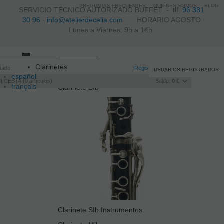
PREGUNTAS FRECUENTES
QUIÉNES SOMOS
BLOG
SERVICIO TÉCNICO AUTORIZADO BUFFET -
tlf.
96 381
30 96
·
info@atelierdecelia.com
HORARIO AGOSTO
Lunes a Viernes: 9h a 14h
Toggle
Clarinetes
itado
navigation
Registro
/
Iniciar sesión
USUARIOS REGISTRADOS
español
I CESTA
0
artículos
Saldo:
0 €
français
Clarinete SIb
Italiano
português
Clarinete SIb Instrumentos