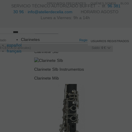
PREGUNTAS FRECUENTES
QUIÉNES SOMOS
BLOG
SERVICIO TÉCNICO AUTORIZADO BUFFET -
tlf.
96 381
30 96
·
info@atelierdecelia.com
HORARIO AGOSTO
Lunes a Viernes: 9h a 14h
Toggle
Clarinetes
itado
navigation
Registro
/
Iniciar sesión
USUARIOS REGISTRADOS
español
I CESTA
0
artículos
Saldo:
0 €
français
Clarinete SIb
Italiano
português
Clarinete SIb Instrumentos
Clarinete Mib