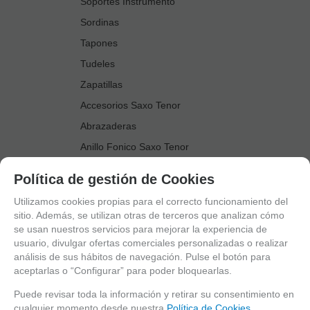
Soportes Instrumento
Sordinas
Tapones
Tudeles
Zapatillas
Accesorios Saxo Tenor
Abrazaderas
Anillo Fonico Saxo Tenor
Atriles Marcha
Política de gestión de Cookies
Boquillas
Utilizamos cookies propias para el correcto funcionamiento del
Boquilleros
sitio. Además, se utilizan otras de terceros que analizan cómo
se usan nuestros servicios para mejorar la experiencia de
Cañas
usuario, divulgar ofertas comerciales personalizadas o realizar
Cordones Arneses
análisis de sus hábitos de navegación. Pulse el botón para
aceptarlas o “Configurar” para poder bloquearlas.
Cortacañas
Deflector Saxo Tenor
Puede revisar toda la información y retirar su consentimiento en
cualquier momento desde nuestra
Política de Cookies.