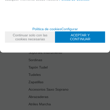
Estuches Guardacañas
Estuches Instrumento
Fundas Boquilla/Tudel
Kits Accesorios Saxo Tenor
Política de cookies
Configurar
Limpiadores
Continuar solo con las
ACEPTAR Y
Protectores Boquilla
cookies necesarias
CONTINUAR
Protectores Llaves
Soportes Instrumento
Sordinas
Tapón Tudel
Tudeles
Zapatillas
Accesorios Saxo Soprano
Abrazaderas
Atriles Marcha