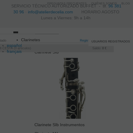
PREGUNTAS FRECUENTES
QUIÉNES SOMOS
BLOG
SERVICIO TÉCNICO AUTORIZADO BUFFET -
tlf.
96 381
30 96
·
info@atelierdecelia.com
HORARIO AGOSTO
Lunes a Viernes: 9h a 14h
Toggle
Clarinetes
itado
navigation
Registro
/
Iniciar sesión
USUARIOS REGISTRADOS
español
I CESTA
0
artículos
Saldo:
0 €
français
Clarinete SIb
Italiano
português
Clarinete SIb Instrumentos