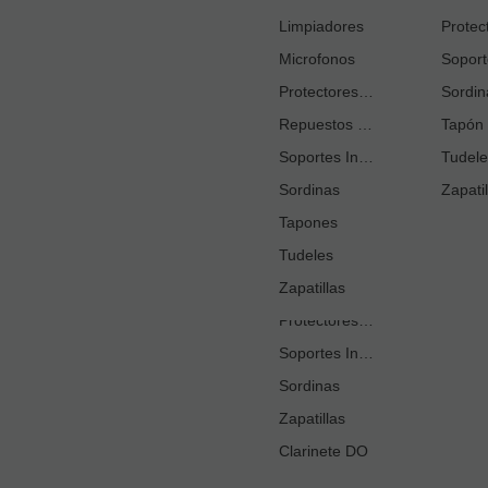
Cortacañas
Limpiadores
Microfonos
Ejercitadores de Respiración
Entrenadores Digitación
Protectores Boquilla
Sordin
Repuestos Saxo Alto
Estuches Guardacañas
Tapón 
Soportes Instrumento
Estuches Instrumento
Tudele
Sordinas
Fundas o Estuches Boquilla
Zapatil
Grasas
Tapones
Tudeles
Kits Accesorios Clarinete Sib
Limpiadores
Zapatillas
Protectores Boquilla
Soportes Instrumento
Sordinas
Zapatillas
Clarinete DO