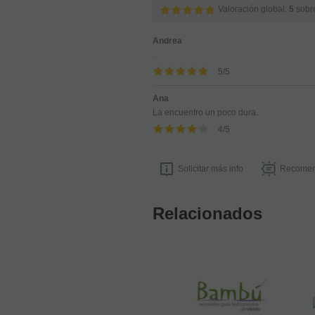
Valoración global:
5
sobr
Andrea
.
5
/
5
Ana
La encuentro un poco dura.
4
/
5
Solicitar más info
Recomen
Relacionados