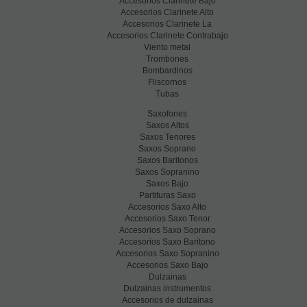
Accesorios Clarinete Bajo
Accesorios Clarinete Alto
Accesorios Clarinete La
Accesorios Clarinete Contrabajo
Viento metal
Trombones
Bombardinos
Fliscornos
Tubas
Saxofones
Saxos Altos
Saxos Tenores
Saxos Soprano
Saxos Baritonos
Saxos Sopranino
Saxos Bajo
Partituras Saxo
Accesorios Saxo Alto
Accesorios Saxo Tenor
Accesorios Saxo Soprano
Accesorios Saxo Baritono
Accesorios Saxo Sopranino
Accesorios Saxo Bajo
Dulzainas
Dulzainas instrumentos
Accesorios de dulzainas