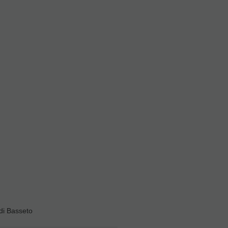
o fugas de aire.
uniones de los
o fugas de aire.
Grasas
di Basseto