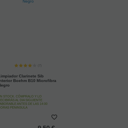
(7)
impiador Clarinete Sib
nterior Boehm B10 Microfibra
Negro
N STOCK. CÓMPRALO Y LO
ECIBIRÁS AL DIA SIGUIENTE
ABORABLE ANTES DE LAS 14:00
ORAS PENINSULA
9,50
€