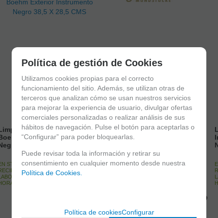
Política de gestión de Cookies
Utilizamos cookies propias para el correcto
funcionamiento del sitio. Además, se utilizan otras de
terceros que analizan cómo se usan nuestros servicios
para mejorar la experiencia de usuario, divulgar ofertas
comerciales personalizadas o realizar análisis de sus
hábitos de navegación. Pulse el botón para aceptarlas o
Limpiador B15 Microfibra
L
“Configurar” para poder bloquearlas.
Boehm Exterior Instrumento
I
Negro 38,5 X 28,5 CMS
Boquilla Clarinete Sib
Puede revisar toda la información y retirar su
Gleichweit B 10.3
consentimiento en cualquier momento desde nuestra
EN STOCK. CÓMPRALO Y LO
E
RECIBIRÁS AL DIA SIGUIENTE
R
Política de Cookies.
LABORABLE ANTES DE LAS 14:00
CONSULTAR STOCK. AGOTADO
L
HORAS PENINSULA
TEMPORALMENTE.
H
Política de cookies
Configurar
5,50
€
193
€