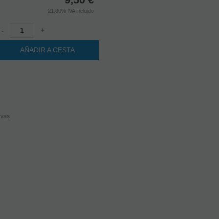
21.00%
IVA incluido
-
+
AÑADIR A CESTA
ivas