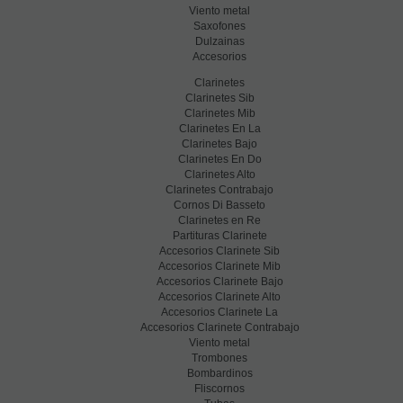
Viento metal
Saxofones
Dulzainas
Accesorios
Clarinetes
Clarinetes Sib
Clarinetes Mib
Clarinetes En La
Clarinetes Bajo
Clarinetes En Do
Clarinetes Alto
Clarinetes Contrabajo
Cornos Di Basseto
Clarinetes en Re
Partituras Clarinete
Accesorios Clarinete Sib
Accesorios Clarinete Mib
Accesorios Clarinete Bajo
Accesorios Clarinete Alto
Accesorios Clarinete La
Accesorios Clarinete Contrabajo
Viento metal
Trombones
Bombardinos
Fliscornos