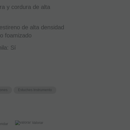
bra y cordura de alta
liestireno de alta densidad
izo foamizado
ila: Sí
fones
Estuches Instrumento
Valorar
ndar