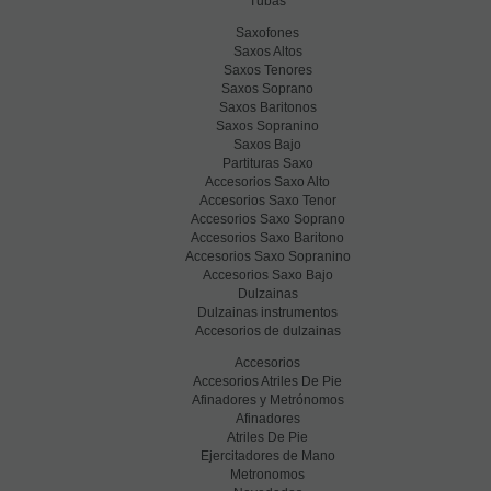
Tubas
Saxofones
Saxos Altos
Saxos Tenores
Saxos Soprano
Saxos Baritonos
Saxos Sopranino
Saxos Bajo
Partituras Saxo
Accesorios Saxo Alto
Accesorios Saxo Tenor
Accesorios Saxo Soprano
Accesorios Saxo Baritono
Accesorios Saxo Sopranino
Accesorios Saxo Bajo
Dulzainas
Dulzainas instrumentos
Accesorios de dulzainas
Accesorios
Accesorios Atriles De Pie
Afinadores y Metrónomos
Afinadores
Atriles De Pie
Ejercitadores de Mano
Metronomos