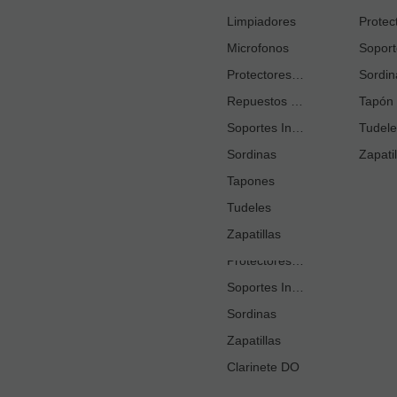
Cortacañas
Limpiadores
Microfonos
Ejercitadores de Respiración
Entrenadores Digitación
Protectores Boquilla
Sordin
Repuestos Saxo Alto
Estuches Guardacañas
Tapón 
Soportes Instrumento
Estuches Instrumento
Tudele
Sordinas
Fundas o Estuches Boquilla
Zapatil
Grasas
Tapones
Tudeles
Kits Accesorios Clarinete Sib
Limpiadores
Zapatillas
Protectores Boquilla
Soportes Instrumento
Sordinas
Zapatillas
Clarinete DO