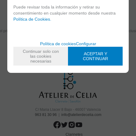
Puede revisar toda la información y retirar su
consentimiento en cualquier momento desde nuestra
Política de Cookies.
Suscríbete y disfruta de ventajas y exclusivas
el primero en recibir las novedades y disfruta de descuentos y promociones exclus
Política de cookies
Configurar
Continuar solo con
ACEPTAR Y
He leído y acepto el
envío de publicidad
las cookies
CONTINUAR
necesarias
C/ Maria Llacer 8 Bajo - 46007 Valencia
963 81 30 96
|
info@atelierdecelia.com
Clarinetes