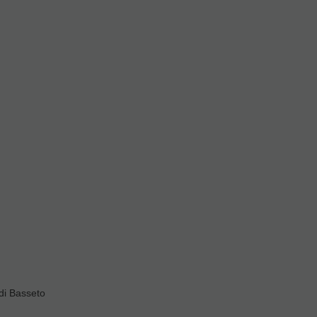
ipal
 con combinación
iores: Sí
sima calidad)
13 cms.
seguridad con mosquetón
di Basseto
zado