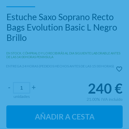
Estuche Saxo Soprano Recto
Bags Evolution Basic L Negro
Brillo
EN STOCK. CÓMPRALO Y LO RECIBIRÁS AL DIA SIGUIENTE LABORABLE ANTES
DE LAS 14:00 HORAS PENINSULA
ENTREGA 24 HORAS (PEDIDOS HECHOS ANTES DE LAS 15:00 HORAS)
240
€
-
+
unidades
21.00%
IVA incluido
AÑADIR A CESTA