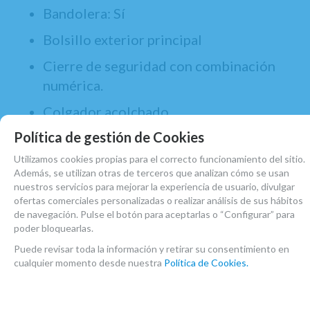
Bandolera: Sí
Bolsillo exterior principal
Cierre de seguridad con combinación
numérica.
Colgador acolchado
Política de gestión de Cookies
Compartimentos interiores: Sí
Utilizamos cookies propias para el correcto funcionamiento del sitio.
Cremallera:YKK (Altísima calidad)
Además, se utilizan otras de terceros que analizan cómo se usan
nuestros servicios para mejorar la experiencia de usuario, divulgar
Dimensiones:20x72x13 cms.
ofertas comerciales personalizadas o realizar análisis de sus hábitos
de navegación. Pulse el botón para aceptarlas o “Configurar” para
Enganche: De alta seguridad con
poder bloquearlas.
mosquetón de apertura.
Puede revisar toda la información y retirar su consentimiento en
Interior: Rizo foamizado
cualquier momento desde nuestra
Política de Cookies.
Material exterior: Fibra y cordura de
alta calidad