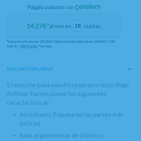
Págalo a plazos con
14,27
€*
al mes en
cuotas
*Importe a financiar
256,80 €
/
Importe total adeudado
256,80 €
/
TIN
0,00 %
/
TAE
9,02 %
/
Ver más
DESCRIPCIÓN LARGA
El estuche para saxofón soprano recto Bags
Allfiber Fusion posee las siguientes
características:
Acolchado: Espuma en las partes más
delicad
Asas ergonómicas de plástico