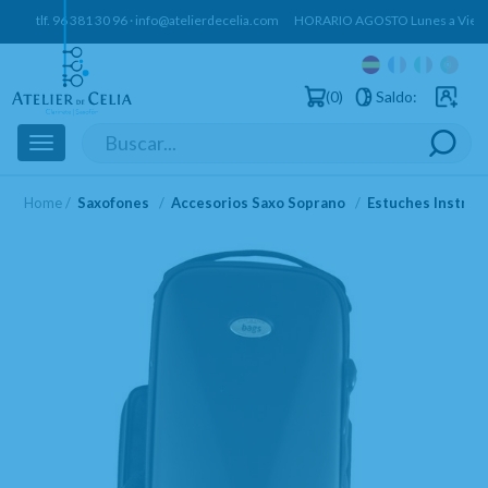
tlf.
96 381 30 96
·
info@atelierdecelia.com
HORARIO AGOSTO Lunes a Vierne
0
Saldo:
Usuarios 
Toggle
navigation
Home
Saxofones
Accesorios Saxo Soprano
Estuches Instru