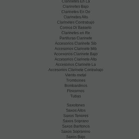
Clarinetes En La
Clarinetes Bajo
Clarinetes En Do
Clarinetes Alto
Clarinetes Contrabajo
Cornos Di Basseto
Clarinetes en Re
Partituras Clarinete
Accesorios Clarinete Sib
Accesorios Clarinete Mib
Accesorios Clarinete Bajo
Accesorios Clarinete Alto
Accesorios Clarinete La
Accesorios Clarinete Contrabajo
Viento metal
Trombones
Bombardinos
Fliscornos
Tubas
Saxofones
Saxos Altos
Saxos Tenores
Saxos Soprano
Saxos Baritonos
Saxos Sopranino
Saxos Bajo