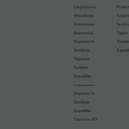
Cortacañas
Limpiadores
Microfonos
Ejercitadores de Respiración
Entrenadores Digitación
Protectores Boquilla
Sordin
Repuestos Saxo Alto
Estuches Guardacañas
Tapón 
Soportes Instrumento
Estuches Instrumento
Tudele
Sordinas
Fundas o Estuches Boquilla
Zapatil
Grasas
Tapones
Tudeles
Kits Accesorios Clarinete Sib
Limpiadores
Zapatillas
Protectores Boquilla
Soportes Instrumento
Sordinas
Zapatillas
Clarinete DO