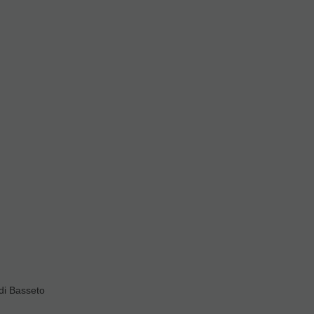
ipal
iores: Sí
sima calidad)
x13 cms.
zado
bra y cordura de alta
liestireno de alta densidad
di Basseto
izo foamizado