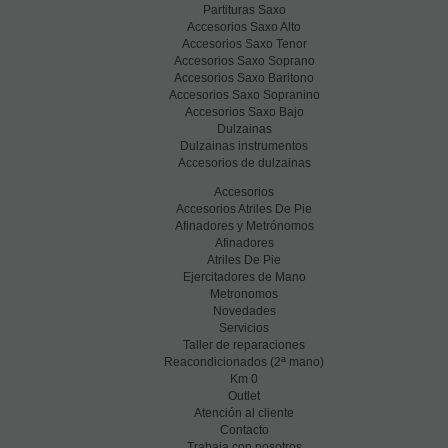
Partituras Saxo
Accesorios Saxo Alto
Accesorios Saxo Tenor
Accesorios Saxo Soprano
Accesorios Saxo Baritono
Accesorios Saxo Sopranino
Accesorios Saxo Bajo
Dulzainas
Dulzainas instrumentos
Accesorios de dulzainas
Accesorios
Accesorios Atriles De Pie
Afinadores y Metrónomos
Afinadores
Atriles De Pie
Ejercitadores de Mano
Metronomos
Novedades
Servicios
Taller de reparaciones
a
Reacondicionados (2
mano)
Km 0
Outlet
Atención al cliente
Contacto
Trabaja con nosotros