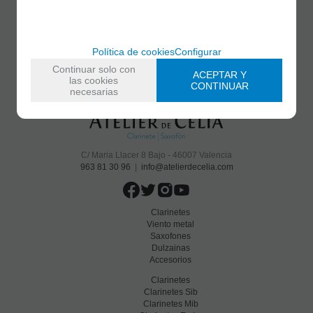
He leído y acepto el
envío de publicidad
Política de cookies
Configurar
Continuar solo con
ACEPTAR Y
las cookies
CONTINUAR
necesarias
C/ Maria Llacer 8 Bajo - 46007 Valencia
963 81 30 96
|
info@atelierdecelia.com
Clarinetes
Viento metal
Saxofones
Dulzainas
Accesorios
Clarinetes
Clarinetes Sib
Clarinetes Mib