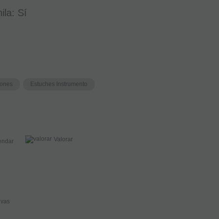
ila: Sí
fones
Estuches Instrumento
Valorar
ndar
ivas