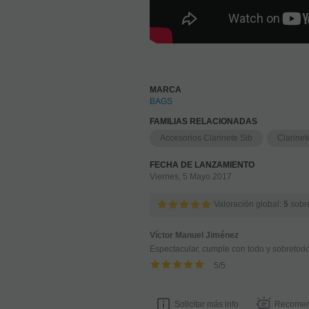
MARCA
BAGS
FAMILIAS RELACIONADAS
Accesorios Clarinete Sib
Clarinet
FECHA DE LANZAMIENTO
Viernes, 5 Mayo 2017
Valoración global:
5
sobr
Víctor Manuel Jiménez
Espectacular, cumple con todo y sobreto
5
/
5
Solicitar más info
Recomen