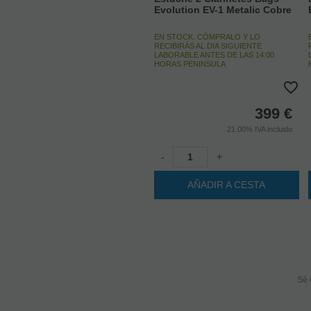
Evolution EV-1 Metalic Cobre
EN STOCK. CÓMPRALO Y LO
RECIBIRÁS AL DIA SIGUIENTE
LABORABLE ANTES DE LAS 14:00
HORAS PENINSULA
399
€
21.00%
IVA incluido
-
+
AÑADIR A CESTA
Sé 