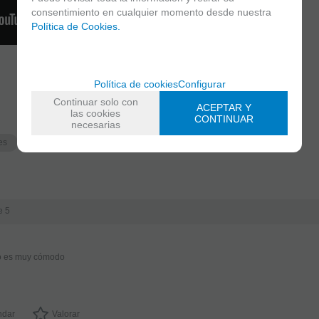
consentimiento en cualquier momento desde nuestra
Política de Cookies.
Política de cookies
Configurar
Continuar solo con
ACEPTAR Y
las cookies
CONTINUAR
necesarias
es
Estuches Instrumento
Estuches 2 Clarinetes Sib + La
e 5
do es muy cómodo
dar
Valorar