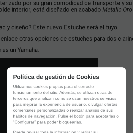
terizado por su gran comodidad de transporte y su
lde interior, está diseñado en acabado
Metalic Or
.
ad y diseño? Éste nuevo Estuche será el tuyo.
 enlace
otras opciones de estuches para dos clarin
e es un Yamaha.
Política de gestión de Cookies
Utilizamos cookies propias para el correcto
funcionamiento del sitio. Además, se utilizan otras de
terceros que analizan cómo se usan nuestros servicios
para mejorar la experiencia de usuario, divulgar ofertas
comerciales personalizadas o realizar análisis de sus
hábitos de navegación. Pulse el botón para aceptarlas o
“Configurar” para poder bloquearlas.
Puede revisar toda la información y retirar su