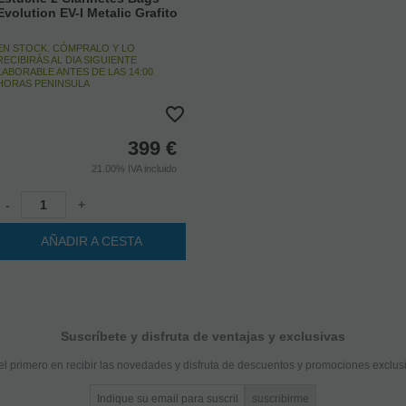
Evolution EV-I Metalic Grafito
EN STOCK. CÓMPRALO Y LO
RECIBIRÁS AL DIA SIGUIENTE
LABORABLE ANTES DE LAS 14:00
HORAS PENINSULA
399
€
21.00%
IVA incluido
-
+
AÑADIR A CESTA
Suscríbete y disfruta de ventajas y exclusivas
el primero en recibir las novedades y disfruta de descuentos y promociones exclus