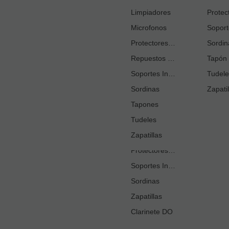
Cortacañas
Limpiadores
Microfonos
Ejercitadores de Respiración
Entrenadores Digitación
Protectores Boquilla
Sordin
Repuestos Saxo Alto
Estuches Guardacañas
Tapón 
Soportes Instrumento
Estuches Instrumento
Tudele
Sordinas
Fundas o Estuches Boquilla
Zapatil
Grasas
Tapones
Tudeles
Kits Accesorios Clarinete Sib
Limpiadores
Zapatillas
Protectores Boquilla
Soportes Instrumento
Sordinas
Zapatillas
Sé 
Clarinete DO