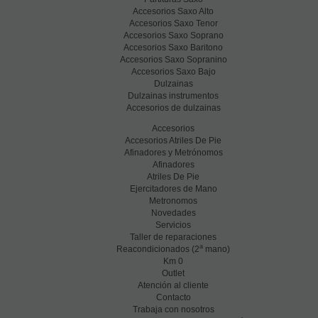
Accesorios Saxo Alto
Accesorios Saxo Tenor
Accesorios Saxo Soprano
Accesorios Saxo Baritono
Accesorios Saxo Sopranino
Accesorios Saxo Bajo
Dulzainas
Dulzainas instrumentos
Accesorios de dulzainas
Accesorios
Accesorios Atriles De Pie
Afinadores y Metrónomos
Afinadores
Atriles De Pie
Ejercitadores de Mano
Metronomos
Novedades
Servicios
Taller de reparaciones
a
Reacondicionados (2
mano)
Km 0
Outlet
Atención al cliente
Contacto
Trabaja con nosotros