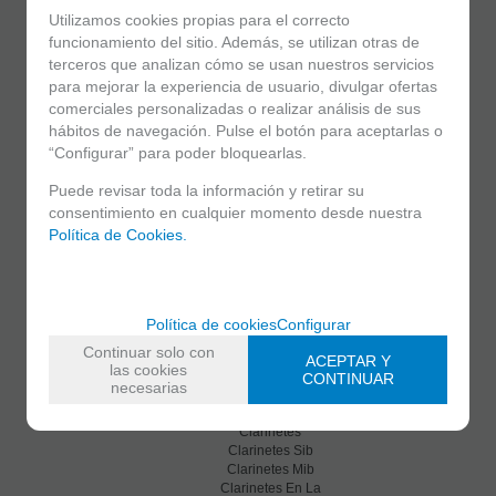
Utilizamos cookies propias para el correcto
He leído y acepto el
envío de publicidad
funcionamiento del sitio. Además, se utilizan otras de
terceros que analizan cómo se usan nuestros servicios
para mejorar la experiencia de usuario, divulgar ofertas
comerciales personalizadas o realizar análisis de sus
hábitos de navegación. Pulse el botón para aceptarlas o
“Configurar” para poder bloquearlas.
Puede revisar toda la información y retirar su
consentimiento en cualquier momento desde nuestra
Política de Cookies.
C/ Maria Llacer 8 Bajo - 46007 Valencia
963 81 30 96
|
info@atelierdecelia.com
Política de cookies
Configurar
Clarinetes
Viento metal
Continuar solo con
ACEPTAR Y
Saxofones
las cookies
CONTINUAR
Dulzainas
necesarias
Accesorios
Clarinetes
Clarinetes Sib
Clarinetes Mib
Clarinetes En La