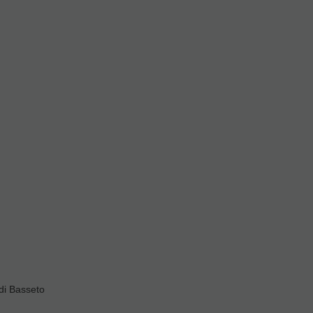
Ejercicios y estudios saxofón
ndar
Valorar
ivas
di Basseto