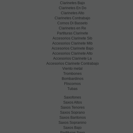
Clarinetes Bajo
Clarinetes En Do
Clarinetes Alto
Clarinetes Contrabajo
Cornos Di Basseto
Clarinetes en Re
Partituras Clarinete
Accesorios Clarinete Sib
Accesorios Clarinete Mib
Accesorios Clarinete Bajo
Accesorios Clarinete Alto
Accesorios Clarinete La
Accesorios Clarinete Contrabajo
Viento metal
Trombones
Bombardinos
Fliscornos
Tubas
Saxofones
Saxos Altos
Saxos Tenores
Saxos Soprano
Saxos Baritonos
Saxos Sopranino
Saxos Bajo
Partituras Saxo