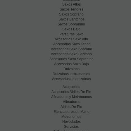
Saxos Altos
Saxos Tenores
Saxos Soprano
Saxos Baritonos
Saxos Sopranino
Saxos Bajo
Partituras Saxo
Accesorios Saxo Alto
Accesorios Saxo Tenor
Accesorios Saxo Soprano
Accesorios Saxo Baritono
Accesorios Saxo Sopranino
Accesorios Saxo Bajo
Dulzainas
Dulzainas instrumentos
Accesorios de dulzainas
Accesorios
Accesorios Atriles De Pie
Afinadores y Metrónomos
Afinadores
Atriles De Pie
Ejercitadores de Mano
Metronomos
Novedades
Servicios