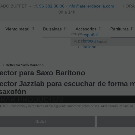
ZADO BUFFET -
tlf.
96 381 30 96
·
info@atelierdecelia.com
HORARIO 
9h a 14h
Viento metal
Dulzainas
Accesorios
Partituras
Invitado
español
français
MI CESTA
0
artículos
Italiano
português
o
Deflector Saxo Baritono
lector para Saxo Barítono
ector Jazzlab para escuchar de forma m
 saxofón
TRAR PRODUCTOS
OCK. Cómpralo y lo recibirás al dia siguiente laborable antes de las 14:00 horas Peninsula