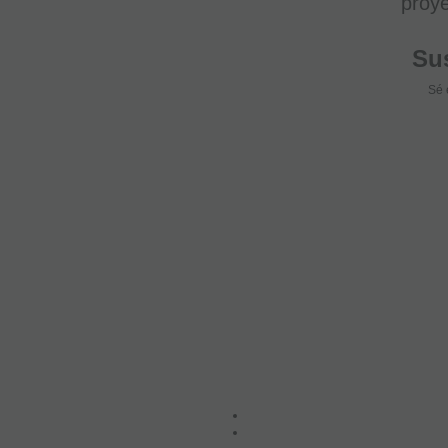
proye
Sus
Sé 