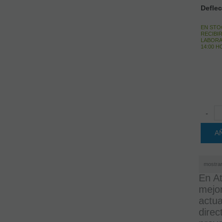
Deflec
EN STO
RECIBIR
LABORA
14:00 
-
A
mostra
En At
mejo
actu
direc