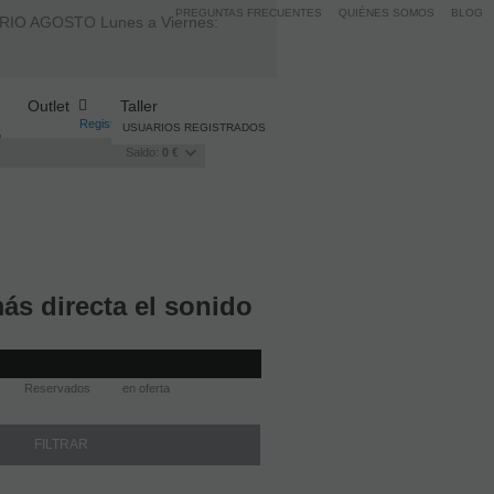
PREGUNTAS FRECUENTES
QUIÉNES SOMOS
BLOG
AGOSTO Lunes a Viernes:
Outlet
Taller
Registro
/
Iniciar sesión
USUARIOS REGISTRADOS
Saldo:
0 €
ás directa el sonido
Reservados
en oferta