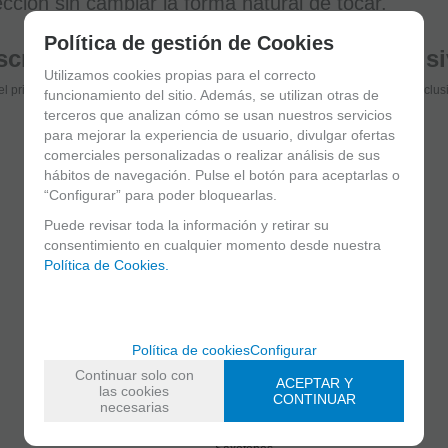
cción sin cambiar la forma natural de tocar.
Política de gestión de Cookies
críbete y disfruta de ventajas y exclus
Utilizamos cookies propias para el correcto
el primero en recibir las novedades y disfruta de descuentos y promociones exclus
funcionamiento del sitio. Además, se utilizan otras de
terceros que analizan cómo se usan nuestros servicios
para mejorar la experiencia de usuario, divulgar ofertas
comerciales personalizadas o realizar análisis de sus
He leído y acepto el
envío de publicidad
hábitos de navegación. Pulse el botón para aceptarlas o
“Configurar” para poder bloquearlas.
Puede revisar toda la información y retirar su
consentimiento en cualquier momento desde nuestra
Política de Cookies.
C/ Maria Llacer 8 Bajo - 46007 Valencia
Política de cookies
Configurar
963 81 30 96
|
info@atelierdecelia.com
Continuar solo con
ACEPTAR Y
las cookies
CONTINUAR
necesarias
Clarinetes
Viento metal