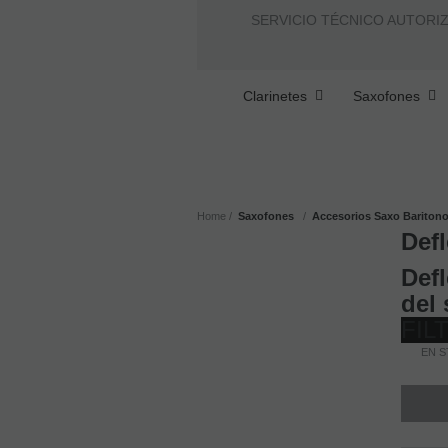
SERVICIO TÉCNICO AUTORI
Clarinetes
Saxofones
Home
Saxofones
Accesorios Saxo Bariton
Def
Defl
del
FIL
EN ST