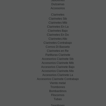
Saxofones
Dulzainas
Accesorios
Clarinetes
Clarinetes Sib
Clarinetes Mib
Clarinetes En La
Clarinetes Bajo
Clarinetes En Do
Clarinetes Alto
Clarinetes Contrabajo
Cornos Di Basseto
Clarinetes en Re
Partituras Clarinete
Accesorios Clarinete Sib
Accesorios Clarinete Mib
Accesorios Clarinete Bajo
Accesorios Clarinete Alto
Accesorios Clarinete La
Accesorios Clarinete Contrabajo
Viento metal
Trombones
Bombardinos
Fliscornos
Tubas
Saxofones