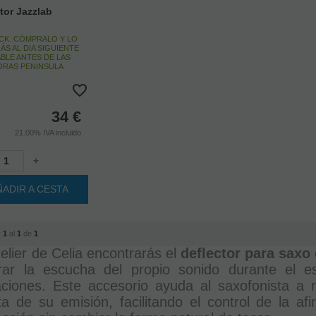
tor Jazzlab
CK. CÓMPRALO Y LO
ÁS AL DIA SIGUIENTE
BLE ANTES DE LAS
HORAS PENINSULA
34
€
21.00%
IVA incluido
+
ÑADIR A CESTA
r
1
al
1
de
1
elier de Celia encontrarás el
deflector para saxo
rar la escucha del propio sonido durante el es
aciones. Este accesorio ayuda al saxofonista a r
ta de su emisión, facilitando el control de la afin