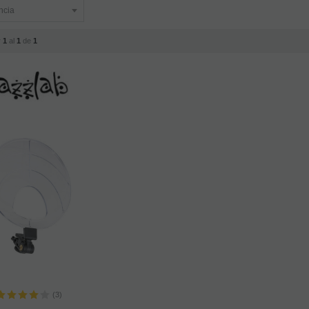
r
1
al
1
de
1
(3)