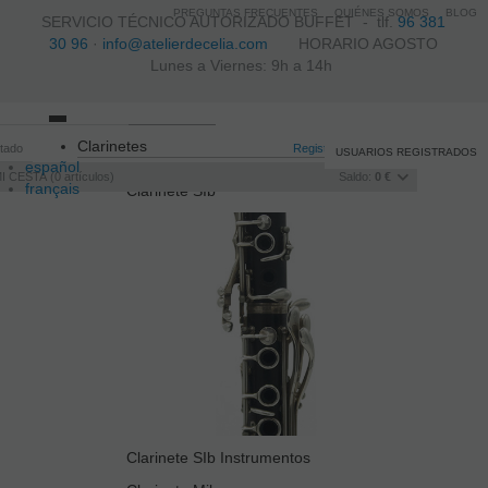
PREGUNTAS FRECUENTES
QUIÉNES SOMOS
BLOG
SERVICIO TÉCNICO AUTORIZADO BUFFET -
tlf.
96 381
30 96
·
info@atelierdecelia.com
HORARIO AGOSTO
Lunes a Viernes: 9h a 14h
Toggle
Clarinetes
itado
navigation
Registro
/
Iniciar sesión
USUARIOS REGISTRADOS
español
I CESTA
0
artículos
Saldo:
0 €
français
Clarinete SIb
Italiano
português
Clarinete SIb Instrumentos