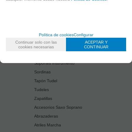
Estuches Guardacañas
Estuches Instrumento
Fundas Boquilla/Tudel
Kits Accesorios Saxo Tenor
Política de cookies
Configurar
Limpiadores
Continuar solo con las
ACEPTAR Y
Protectores Boquilla
cookies necesarias
CONTINUAR
Protectores Llaves
Soportes Instrumento
Sordinas
Tapón Tudel
Tudeles
Zapatillas
Accesorios Saxo Soprano
Abrazaderas
Atriles Marcha