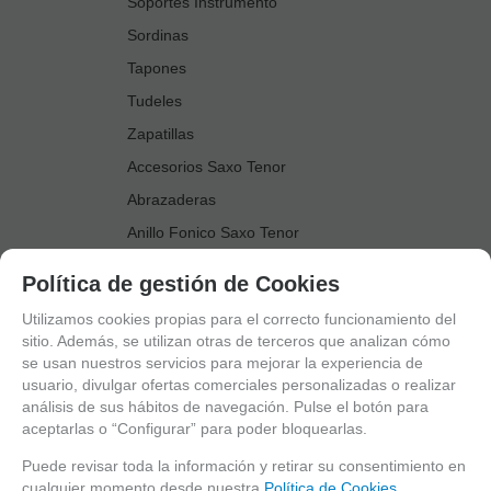
Soportes Instrumento
Sordinas
Tapones
Tudeles
Zapatillas
Accesorios Saxo Tenor
Abrazaderas
Anillo Fonico Saxo Tenor
Atriles Marcha
Política de gestión de Cookies
Boquillas
Utilizamos cookies propias para el correcto funcionamiento del
Boquilleros
sitio. Además, se utilizan otras de terceros que analizan cómo
se usan nuestros servicios para mejorar la experiencia de
Cañas
usuario, divulgar ofertas comerciales personalizadas o realizar
Cordones Arneses
análisis de sus hábitos de navegación. Pulse el botón para
aceptarlas o “Configurar” para poder bloquearlas.
Cortacañas
Deflector Saxo Tenor
Puede revisar toda la información y retirar su consentimiento en
cualquier momento desde nuestra
Política de Cookies.