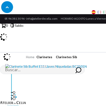
tlf.
96 381 30 96
·
info@atelierdecelia.com
HORARIO AGOSTO Lunes a Viernes:
0
Saldo:
Usuarios registrados
Home
Clarinetes
Clarinetes Sib