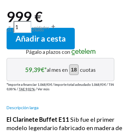
999
€
-
+
unidades
21.00%
IVA incluido
Añadir a cesta
Págalo a plazos con
59,39
€*
al mes en
cuotas
*Importe a financiar
1.068,93 €
/
Importe total adeudado
1.068,93 €
/
TIN
0,00 %
/
TAE
9,02 %
/
Ver más
Descripción larga
El Clarinete Buffet E11
Sib fue el primer
modelo legendario fabricado en madera de