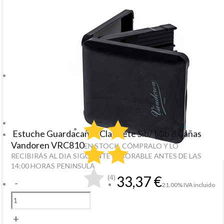
Estuche Guardacañas Clarinete Sib/ Mib 8 Cañas
Vandoren VRC810
EN STOCK. CÓMPRALO Y LO
RECIBIRÁS AL DIA SIGUIENTE LABORABLE ANTES DE LAS
14:00 HORAS PENINSULA
(4)
33,37
€
-
21.00%
IVA incluido
+