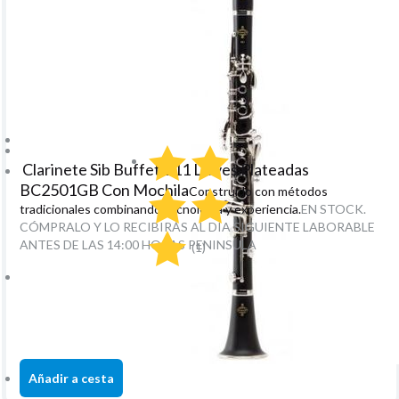
Clarinete Sib Buffet E11 Llaves Plateadas
BC2501GB Con Mochila
Construido con métodos
tradicionales combinando tecnología y experiencia.
EN STOCK.
CÓMPRALO Y LO RECIBIRÁS AL DIA SIGUIENTE LABORABLE
ANTES DE LAS 14:00 HORAS PENINSULA
(1)
1.030
€
-
21.00%
IVA incluido
+
unidad
Añadir a cesta