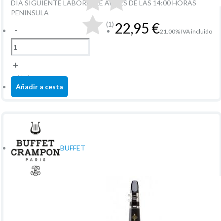
DIA SIGUIENTE LABORABLE ANTES DE LAS 14:00 HORAS
PENINSULA
(1)
22,95
€
-
21.00%
IVA incluido
+
unidad
Añadir a cesta
BUFFET