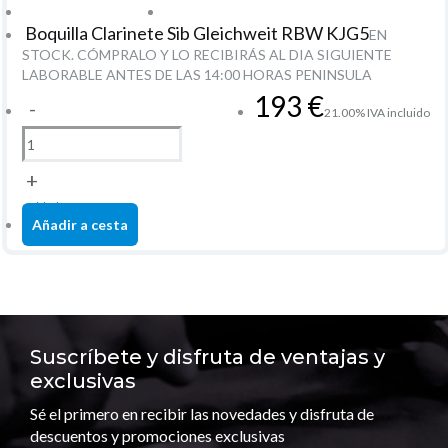
Boquilla Clarinete Sib Gleichweit RBW KJG5
EN
STOCK. CÓMPRALO Y LO RECIBIRÁS AL DIA SIGUIENTE
LABORABLE ANTES DE LAS 14:00 HORAS PENINSULA
193
€
-
21.00%
IVA incluido
+
unidad
Añadir a cesta
Suscríbete y disfruta de ventajas y
exclusivas
Sé el primero en recibir las novedades y disfruta de
descuentos y promociones exclusivas