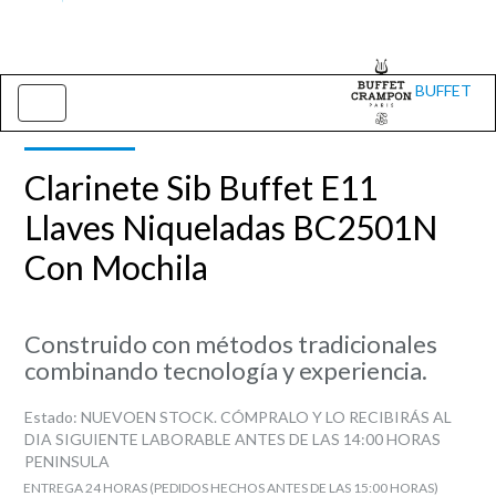
BUFFET
Toggle
navigation
Clarinete Sib Buffet E11
Llaves Niqueladas BC2501N
Con Mochila
Construido con métodos tradicionales
combinando tecnología y experiencia.
Estado:
NUEVO
EN STOCK. CÓMPRALO Y LO RECIBIRÁS AL
DIA SIGUIENTE LABORABLE ANTES DE LAS 14:00 HORAS
PENINSULA
ENTREGA 24 HORAS (PEDIDOS HECHOS ANTES DE LAS 15:00 HORAS)