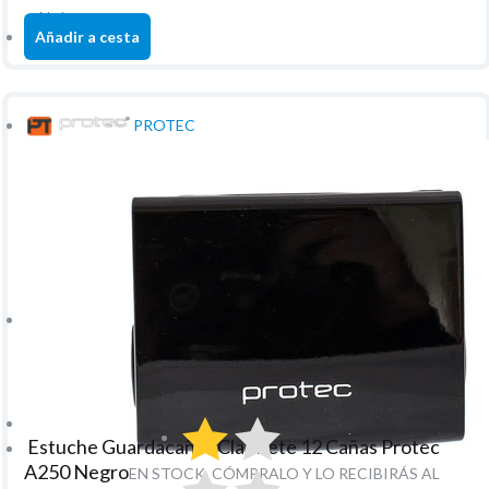
unidad
Añadir a cesta
PROTEC
Estuche Guardacañas Clarinete 12 Cañas Protec
A250 Negro
EN STOCK. CÓMPRALO Y LO RECIBIRÁS AL