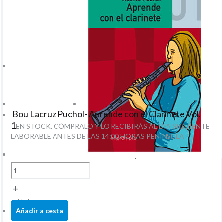
Bou Lacruz Puchol- Aprende con el Clarinete Vol.
1
EN STOCK. CÓMPRALO Y LO RECIBIRÁS AL DIA SIGUIENTE
LABORABLE ANTES DE LAS 14:00 HORAS PENINSULA
15,75
€
-
4.00%
IVA incluido
+
unidad
Añadir a cesta