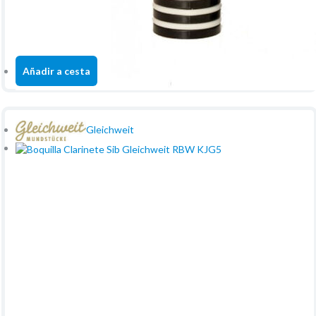
+
unidad
Añadir a cesta
Gleichweit