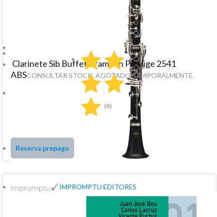
Clarinete Sib Buffet Crampon Prodige 2541
ABS
CONSULTAR STOCK. AGOTADO TEMPORALMENTE.
588
€
-
21.00%
IVA incluido
(4)
+
unidad
Reserva prepago
IMPROMPTU EDITORES