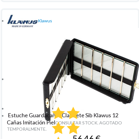
Klawus
Estuche Guardacañas Clarinete Sib Klawus 12
Cañas Imitación Piel
CONSULTAR STOCK. AGOTADO
TEMPORALMENTE.
56,46
€