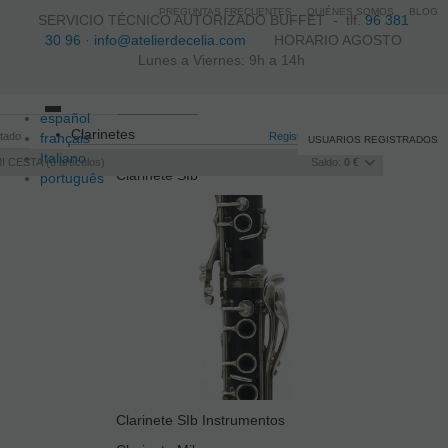
PREGUNTAS FRECUENTES
QUIÉNES SOMOS
BLOG
SERVICIO TÉCNICO AUTORIZADO BUFFET -
tlf.
96 381
30 96
·
info@atelierdecelia.com
HORARIO AGOSTO
Lunes a Viernes: 9h a 14h
español
Toggle
Clarinetes
itado
français
navigation
Registro
/
Iniciar sesión
USUARIOS REGISTRADOS
Italiano
I CESTA
0
artículos
Saldo:
0 €
Clarinete SIb
português
Clarinete SIb Instrumentos