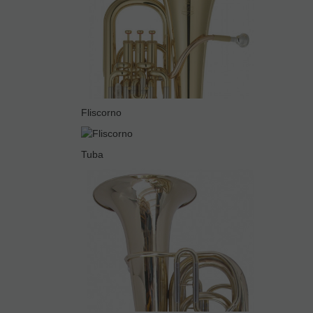
Fliscorno
Tuba