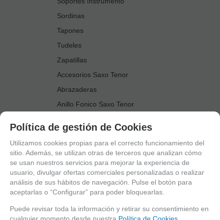
Soportes Instrumento
Sordinas
Tapones
Tudeles
Zapatillas
Accesorios Saxo Tenor
Abrazaderas
Anillo Fonico Saxo Tenor
Atriles Marcha
Política de gestión de Cookies
Boquillas
Utilizamos cookies propias para el correcto funcionamiento del
Boquilleros
sitio. Además, se utilizan otras de terceros que analizan cómo
se usan nuestros servicios para mejorar la experiencia de
Cañas
usuario, divulgar ofertas comerciales personalizadas o realizar
Cordones Arneses
análisis de sus hábitos de navegación. Pulse el botón para
aceptarlas o “Configurar” para poder bloquearlas.
Cortacañas
Deflector Saxo Tenor
Puede revisar toda la información y retirar su consentimiento en
cualquier momento desde nuestra
Política de Cookies.