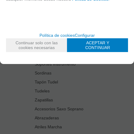
Estuches Guardacañas
Estuches Instrumento
Fundas Boquilla/Tudel
Kits Accesorios Saxo Tenor
Política de cookies
Configurar
Limpiadores
Continuar solo con las
ACEPTAR Y
Protectores Boquilla
cookies necesarias
CONTINUAR
Protectores Llaves
Soportes Instrumento
Sordinas
Tapón Tudel
Tudeles
Zapatillas
Accesorios Saxo Soprano
Abrazaderas
Atriles Marcha