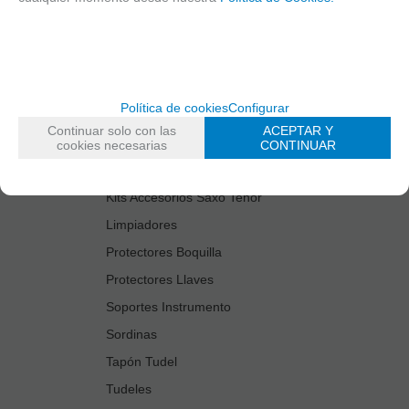
Cañas
Cordones Arneses
Cortacañas
Deflector Saxo Tenor
Política de cookies
Configurar
Estuches Guardacañas
Continuar solo con las
ACEPTAR Y
Estuches Instrumento
cookies necesarias
CONTINUAR
Fundas Boquilla/Tudel
Kits Accesorios Saxo Tenor
Limpiadores
Protectores Boquilla
Protectores Llaves
Soportes Instrumento
Sordinas
Tapón Tudel
Tudeles