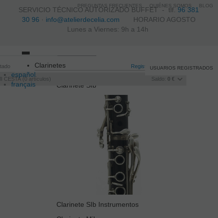
PREGUNTAS FRECUENTES
QUIÉNES SOMOS
BLOG
SERVICIO TÉCNICO AUTORIZADO BUFFET -
tlf.
96 381
30 96
·
info@atelierdecelia.com
HORARIO AGOSTO
Lunes a Viernes: 9h a 14h
Toggle
Clarinetes
itado
navigation
Registro
/
Iniciar sesión
USUARIOS REGISTRADOS
español
I CESTA
0
artículos
Saldo:
0 €
français
Clarinete SIb
Italiano
português
Clarinete SIb Instrumentos