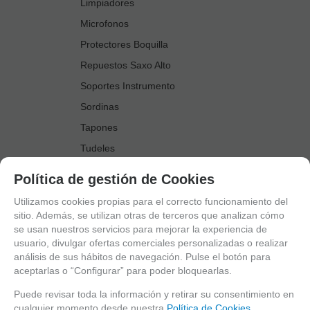
Limpiadores
Microfonos
Protectores Boquilla
Repuestos Saxo Alto
Soportes Instrumento
Sordinas
Tapones
Tudeles
Zapatillas
Política de gestión de Cookies
Accesorios Saxo Tenor
Utilizamos cookies propias para el correcto funcionamiento del
Abrazaderas
sitio. Además, se utilizan otras de terceros que analizan cómo
se usan nuestros servicios para mejorar la experiencia de
Anillo Fonico Saxo Tenor
usuario, divulgar ofertas comerciales personalizadas o realizar
Atriles Marcha
análisis de sus hábitos de navegación. Pulse el botón para
aceptarlas o “Configurar” para poder bloquearlas.
Boquillas
Boquilleros
Puede revisar toda la información y retirar su consentimiento en
cualquier momento desde nuestra
Política de Cookies.