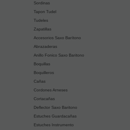
Sordinas
Tapon Tudel
Tudeles
Zapatillas
Accesorios Saxo Barítono
Abrazaderas
Anillo Fonico Saxo Baritono
Boquillas
Boquilleros
Cañas
Cordones Arneses
Cortacañas
Deflector Saxo Baritono
Estuches Guardacañas
Estuches Instrumento