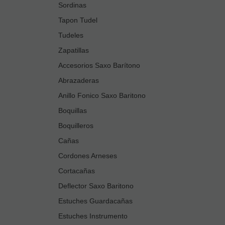
Sordinas
Tapon Tudel
Tudeles
Zapatillas
Accesorios Saxo Barítono
Abrazaderas
Anillo Fonico Saxo Baritono
Boquillas
Boquilleros
Cañas
Cordones Arneses
Cortacañas
Deflector Saxo Baritono
Estuches Guardacañas
Estuches Instrumento