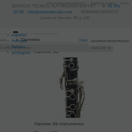
PREGUNTAS FRECUENTES
QUIÉNES SOMOS
BLOG
SERVICIO TÉCNICO AUTORIZADO BUFFET -
tlf.
96 381
30 96
·
info@atelierdecelia.com
HORARIO AGOSTO
Lunes a Viernes: 9h a 14h
español
Toggle
Clarinetes
itado
français
navigation
Registro
/
Iniciar sesión
USUARIOS REGISTRADOS
Italiano
I CESTA
0
artículos
Saldo:
0 €
Clarinete SIb
português
Clarinete SIb Instrumentos