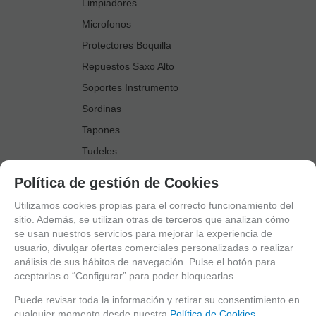
Limpiadores
Microfonos
Protectores Boquilla
Repuestos Saxo Alto
Soportes Instrumento
Sordinas
Tapones
Tudeles
Zapatillas
Política de gestión de Cookies
Accesorios Saxo Tenor
Utilizamos cookies propias para el correcto funcionamiento del
Abrazaderas
sitio. Además, se utilizan otras de terceros que analizan cómo
se usan nuestros servicios para mejorar la experiencia de
Anillo Fonico Saxo Tenor
usuario, divulgar ofertas comerciales personalizadas o realizar
Atriles Marcha
análisis de sus hábitos de navegación. Pulse el botón para
aceptarlas o “Configurar” para poder bloquearlas.
Boquillas
Boquilleros
Puede revisar toda la información y retirar su consentimiento en
cualquier momento desde nuestra
Política de Cookies.