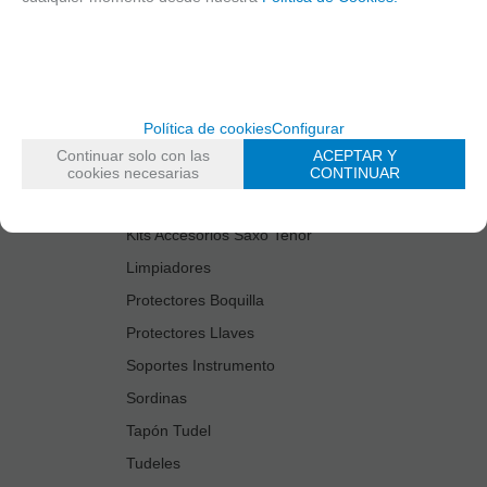
Cañas
Cordones Arneses
Cortacañas
Deflector Saxo Tenor
Política de cookies
Configurar
Estuches Guardacañas
Continuar solo con las
ACEPTAR Y
Estuches Instrumento
cookies necesarias
CONTINUAR
Fundas Boquilla/Tudel
Kits Accesorios Saxo Tenor
Limpiadores
Protectores Boquilla
Protectores Llaves
Soportes Instrumento
Sordinas
Tapón Tudel
Tudeles