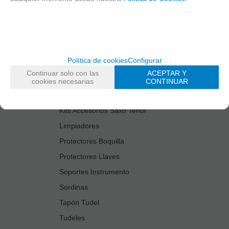
Cañas
Cordones Arneses
Cortacañas
Deflector Saxo Tenor
Política de cookies
Configurar
Estuches Guardacañas
Continuar solo con las
ACEPTAR Y
Estuches Instrumento
cookies necesarias
CONTINUAR
Fundas Boquilla/Tudel
Kits Accesorios Saxo Tenor
Limpiadores
Protectores Boquilla
Protectores Llaves
Soportes Instrumento
Sordinas
Tapón Tudel
Tudeles