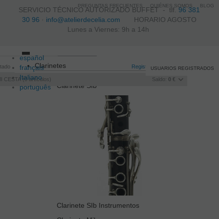
PREGUNTAS FRECUENTES
QUIÉNES SOMOS
BLOG
SERVICIO TÉCNICO AUTORIZADO BUFFET -
tlf.
96 381
30 96
·
info@atelierdecelia.com
HORARIO AGOSTO
Lunes a Viernes: 9h a 14h
español
Toggle
Clarinetes
itado
français
navigation
Registro
/
Iniciar sesión
USUARIOS REGISTRADOS
Italiano
I CESTA
0
artículos
Saldo:
0 €
Clarinete SIb
português
Clarinete SIb Instrumentos