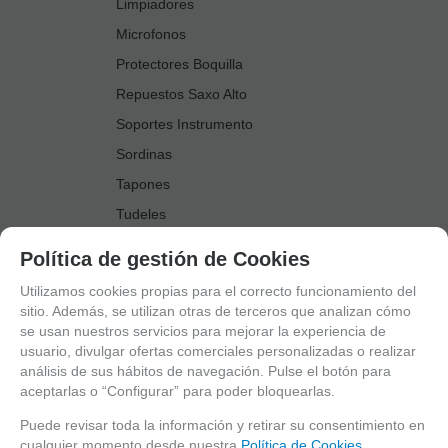
Limpiadores
Microfonos
Protectores Boquilla
Repuestos Saxo Alto
Soportes Instrumento
Sordinas
Tapones
Tudeles
Zapatillas
Política de gestión de Cookies
Accesorios Saxo Tenor
Utilizamos cookies propias para el correcto funcionamiento del
Abrazaderas
sitio. Además, se utilizan otras de terceros que analizan cómo
se usan nuestros servicios para mejorar la experiencia de
Anillo Fonico Saxo Tenor
usuario, divulgar ofertas comerciales personalizadas o realizar
Atriles Marcha
análisis de sus hábitos de navegación. Pulse el botón para
aceptarlas o “Configurar” para poder bloquearlas.
Boquillas
Boquilleros
Puede revisar toda la información y retirar su consentimiento en
cualquier momento desde nuestra
Política de Cookies.