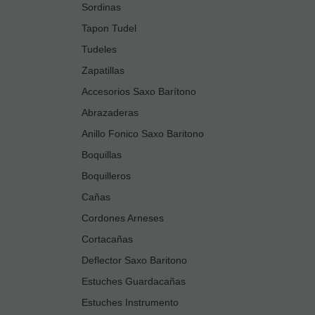
Sordinas
Tapon Tudel
Tudeles
Zapatillas
Accesorios Saxo Barítono
Abrazaderas
Anillo Fonico Saxo Baritono
Boquillas
Boquilleros
Cañas
Cordones Arneses
Cortacañas
Deflector Saxo Baritono
Estuches Guardacañas
Estuches Instrumento