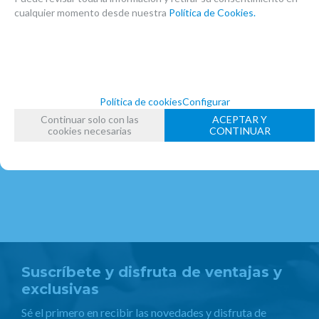
cualquier momento desde nuestra
Política de Cookies.
FAMILIAS RELACIONADAS
ACCESORIOS CLARINETE SIB
CLARINETES
CAMPANAS
FECHA DE LANZAMIENTO
Política de cookies
Configurar
Miércoles, 20 Noviembre 2019
Continuar solo con las
ACEPTAR Y
cookies necesarias
CONTINUAR
Suscríbete y disfruta de ventajas y
exclusivas
Sé el primero en recibir las novedades y disfruta de