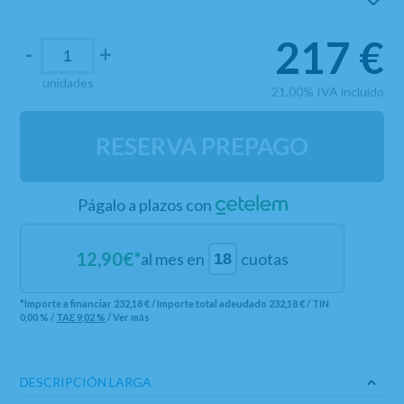
217
€
-
+
unidades
21.00%
IVA incluido
RESERVA PREPAGO
Págalo a plazos con
12,90
€*
al mes en
cuotas
*Importe a financiar
232,18 €
/
Importe total adeudado
232,18 €
/
TIN
0,00 %
/
TAE
9,02 %
/
Ver más
DESCRIPCIÓN LARGA