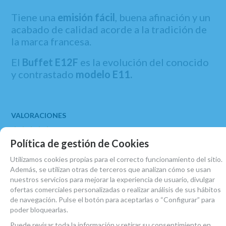
Tiene una
emisión fácil
, buena afinación y un
acabado de calidad acorde a la tradición de
la marca francesa.
El
Buffet E12F
es la evolución del conocido
y contrastado
modelo E11.
Política de gestión de Cookies
Josep Capdevila
Utilizamos cookies propias para el correcto funcionamiento del sitio.
Tot molt correcte, producte i servei.
Además, se utilizan otras de terceros que analizan cómo se usan
5
/
5
nuestros servicios para mejorar la experiencia de usuario, divulgar
ofertas comerciales personalizadas o realizar análisis de sus hábitos
de navegación. Pulse el botón para aceptarlas o “Configurar” para
MARCA
poder bloquearlas.
BUFFET
Puede revisar toda la información y retirar su consentimiento en