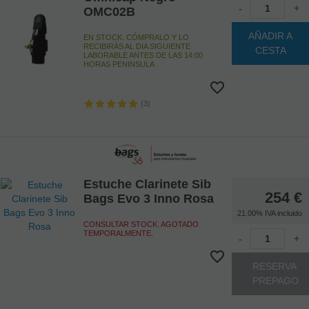
-
+
OMC02B
AÑADIR A
EN STOCK. CÓMPRALO Y LO
RECIBIRÁS AL DIA SIGUIENTE
CESTA
LABORABLE ANTES DE LAS 14:00
HORAS PENINSULA
(3)
Estuche Clarinete Sib
254
€
Bags Evo 3 Inno Rosa
21.00%
IVA incluido
CONSULTAR STOCK. AGOTADO
TEMPORALMENTE.
-
+
RESERVA
PREPAGO