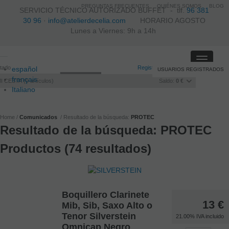
PREGUNTAS FRECUENTES
QUIÉNES SOMOS
BLOG
SERVICIO TÉCNICO AUTORIZADO BUFFET -
tlf.
96 381
30 96
·
info@atelierdecelia.com
HORARIO AGOSTO
Lunes a Viernes: 9h a 14h
Toggle
itado
Registro
/
Iniciar sesión
español
USUARIOS REGISTRADOS
navigati
français
I CESTA
0
artículos
Saldo:
0 €
Italiano
português
Home
Comunicados
Resultado de la búsqueda:
PROTEC
Resultado de la búsqueda: PROTEC
Productos (74 resultados)
Boquillero Clarinete
13
€
Mib, Sib, Saxo Alto o
Tenor Silverstein
21.00%
IVA incluido
Omnicap Negro