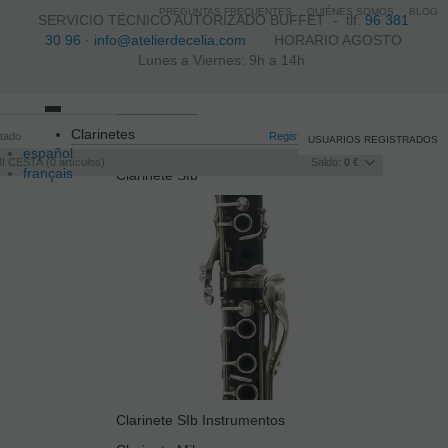
PREGUNTAS FRECUENTES
QUIÉNES SOMOS
BLOG
SERVICIO TÉCNICO AUTORIZADO BUFFET -
tlf.
96 381
30 96
·
info@atelierdecelia.com
HORARIO AGOSTO
Lunes a Viernes: 9h a 14h
Toggle
Clarinetes
itado
navigation
Registro
/
Iniciar sesión
USUARIOS REGISTRADOS
español
I CESTA
0
artículos
Saldo:
0 €
français
Clarinete SIb
Italiano
português
Clarinete SIb Instrumentos