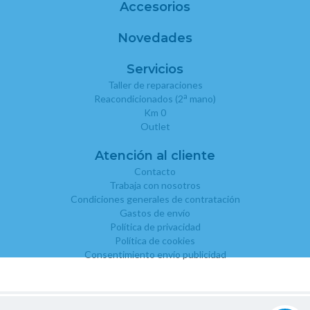
Accesorios
Novedades
Servicios
Taller de reparaciones
a
Reacondicionados (2
mano)
Km 0
Outlet
Atención al cliente
Contacto
Trabaja con nosotros
Condiciones generales de contratación
Gastos de envío
Política de privacidad
Política de cookies
Consentimiento envío publicidad