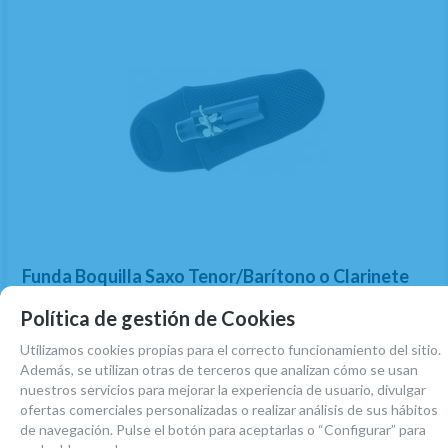
Funda Boquilla Saxo Tenor/Barítono o Clarinete
Bajo BG PML
Política de gestión de Cookies
EN STOCK. CÓMPRALO Y LO RECIBIRÁS AL DIA SIGUIENTE LABORABLE ANTES
DE LAS 14:00 HORAS PENINSULA
Utilizamos cookies propias para el correcto funcionamiento del sitio.
Además, se utilizan otras de terceros que analizan cómo se usan
19,21
€
-
+
nuestros servicios para mejorar la experiencia de usuario, divulgar
ofertas comerciales personalizadas o realizar análisis de sus hábitos
21.00%
IVA incluido
unidad
de navegación. Pulse el botón para aceptarlas o “Configurar” para