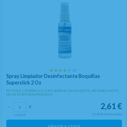
(3)
Spray Limpiador Desinfectante Boquillas
Superslick 2 Oz
EN STOCK. CÓMPRALO Y LO RECIBIRÁS AL DIA SIGUIENTE LABORABLE ANTES
DE LAS 14:00 HORAS PENINSULA
2,61
€
-
+
21.00%
IVA incluido
unidad
AÑADIR A CESTA