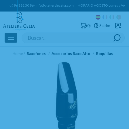
tlf.
96 381 30 96
·
info@atelierdecelia.com
HORARIO AGOSTO Lunes a Vierne
0
Saldo:
Usuarios 
Toggle
navigation
Home
Saxofones
Accesorios Saxo Alto
Boquillas