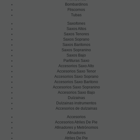
Bombardinos
Fliscornos
Tubas
Saxofones
Saxos Altos
Saxos Tenores
Saxos Soprano
Saxos Baritonos
Saxos Sopranino
Saxos Bajo
Partituras Saxo
Accesorios Saxo Alto
Accesorios Saxo Tenor
Accesorios Saxo Soprano
Accesorios Saxo Baritono
Accesorios Saxo Sopranino
Accesorios Saxo Bajo
Dulzainas
Dulzainas instrumentos
Accesorios de dulzainas
Accesorios
Accesorios Atriles De Pie
Afinadores y Metrónomos
Afinadores
Atriles De Pie