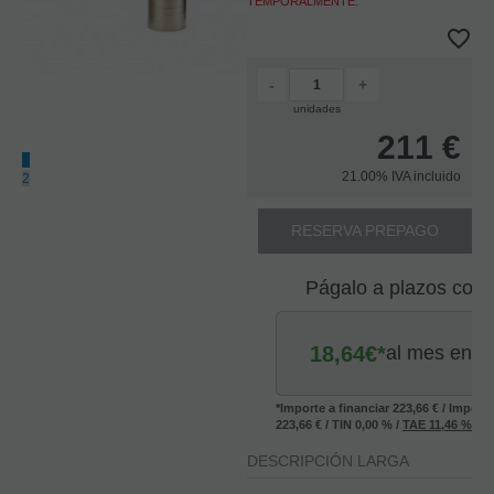
TEMPORALMENTE.
-
+
unidades
211
€
1
21.00%
IVA incluido
2
Fu
RESERVA PREPAGO
Bo
Sa
Te
Págalo a plazos con
o
Cl
Ba
B
18,64
€*
al mes en
PM
EN 
*Importe a financiar
223,66 €
/
Importe
CÓ
223,66 €
/
TIN
0,00 %
/
TAE
11,46 %
/
V
Y L
REC
DESCRIPCIÓN LARGA
AL 
SIG
LA