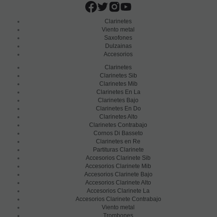
Clarinetes
Viento metal
Saxofones
Dulzainas
Accesorios
Clarinetes
Clarinetes Sib
Clarinetes Mib
Clarinetes En La
Clarinetes Bajo
Clarinetes En Do
Clarinetes Alto
Clarinetes Contrabajo
Cornos Di Basseto
Clarinetes en Re
Partituras Clarinete
Accesorios Clarinete Sib
Accesorios Clarinete Mib
Accesorios Clarinete Bajo
Accesorios Clarinete Alto
Accesorios Clarinete La
Accesorios Clarinete Contrabajo
Viento metal
Trombones