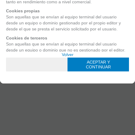
aceptarlas o “Configurar” para poder bloquearlas.
tanto en rendimiento como a nivel comercial.
Puede revisar toda la información y retirar su consentimiento en
Cookies propias
3
cualquier momento desde nuestra
Son aquellas que se envían al equipo terminal del usuario
Política de Cookies.
desde un equipo o dominio gestionado por el propio editor y
€
desde el que se presta el servicio solicitado por el usuario.
21.
incl
Cookies de terceros
Son aquellas que se envían al equipo terminal del usuario
-
desde un equipo o dominio que no es gestionado por el editor,
Política de cookies
Volver
Configurar
sino por otra entidad que trata los datos obtenidos través de las
cookies.
Continuar solo con las
ACEPTAR Y
ACEPTAR Y
+
cookies necesarias
CONTINUAR
CONTINUAR
Cookies necesarias
Aquellas que son esenciales para que el sitio web funcione
correctamente. Esta categoría solo incluye cookies que
garantizan funcionalidades básicas y características de
seguridad del sitio web. Estas cookies no almacenan ninguna
información personal.
Cookies no necesarias
Aquella que no necesarias para que el sitio web funcione y que
se utilizan específicamente para otras finalidades.
Cookies técnicas