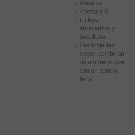
Metálica
AN
LAS
Abertura 6
HO
PE
Incluye
abrazadera y
1
boquillero
Las boquillas
€
meyer combinan
21.
incl
un ataque suave
-
con un sonido
lleno.
+