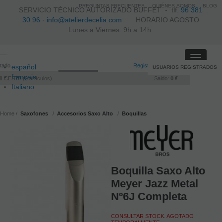
PREGUNTAS FRECUENTES
QUIÉNES SOMOS
BLOG
SERVICIO TÉCNICO AUTORIZADO BUFFET -
tlf.
96 381
30 96
·
info@atelierdecelia.com
HORARIO AGOSTO
Lunes a Viernes: 9h a 14h
Toggle
itado
Registro
/
Iniciar sesión
español
USUARIOS REGISTRADOS
navigati
français
I CESTA
0
artículos
Saldo:
0 €
Italiano
português
Home
Saxofones
Accesorios Saxo Alto
Boquillas
R
Boquilla Saxo Alto
Meyer Jazz Metal
Nº6J Completa
CONSULTAR STOCK. AGOTADO