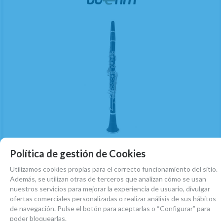
(9)
Política de gestión de Cookies
Clarinete Sib Boehm Beginner Abs 17 LLaves
Plateadas
Utilizamos cookies propias para el correcto funcionamiento del sitio.
Además, se utilizan otras de terceros que analizan cómo se usan
EN STOCK. CÓMPRALO Y LO RECIBIRÁS AL DIA SIGUIENTE LABORABLE ANTES
DE LAS 14:00 HORAS PENINSULA
nuestros servicios para mejorar la experiencia de usuario, divulgar
ofertas comerciales personalizadas o realizar análisis de sus hábitos
312
€
-
+
de navegación. Pulse el botón para aceptarlas o “Configurar” para
poder bloquearlas.
21.00%
IVA incluido