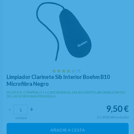
(7)
Limpiador Clarinete Sib Interior Boehm B10
Microfibra Negro
EN STOCK. CÓMPRALO Y LO RECIBIRÁS AL DIA SIGUIENTE LABORABLE ANTES
DE LAS 14:00 HORAS PENINSULA
9,50
€
-
+
21.00%
IVA incluido
unidad
AÑADIR A CESTA