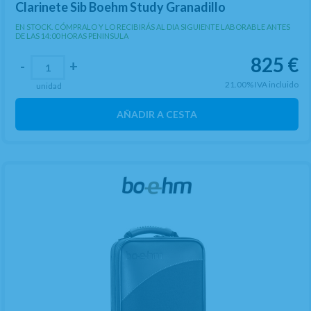
Clarinete Sib Boehm Study Granadillo
EN STOCK. CÓMPRALO Y LO RECIBIRÁS AL DIA SIGUIENTE LABORABLE ANTES
DE LAS 14:00 HORAS PENINSULA
825
€
-
+
21.00%
IVA incluido
unidad
AÑADIR A CESTA