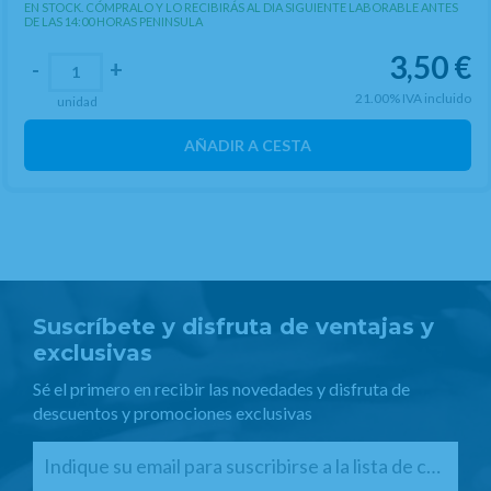
EN STOCK. CÓMPRALO Y LO RECIBIRÁS AL DIA SIGUIENTE LABORABLE ANTES
DE LAS 14:00 HORAS PENINSULA
3,50
€
-
+
21.00%
IVA incluido
unidad
AÑADIR A CESTA
Suscríbete y disfruta de ventajas y
exclusivas
Sé el primero en recibir las novedades y disfruta de
descuentos y promociones exclusivas