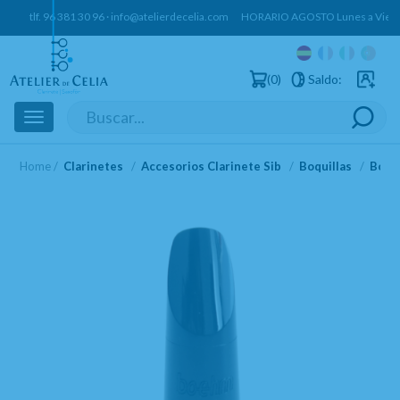
tlf.
96 381 30 96
·
info@atelierdecelia.com
HORARIO AGOSTO Lunes a Vierne
0
Saldo:
Usuarios 
Toggle
navigation
Home
Clarinetes
Accesorios Clarinete Sib
Boquillas
Boqui