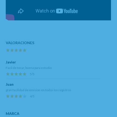
Javier
Facil de tocar, buena para estudio
5
/
5
Juan
gran facilidad de emision en todos los registros
4
/
5
MARCA