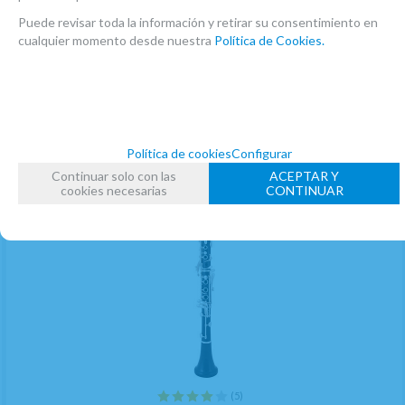
unidad
Puede revisar toda la información y retirar su consentimiento en
AÑADIR A CESTA
cualquier momento desde nuestra
Política de Cookies.
Política de cookies
Configurar
Continuar solo con las
ACEPTAR Y
cookies necesarias
CONTINUAR
(5)