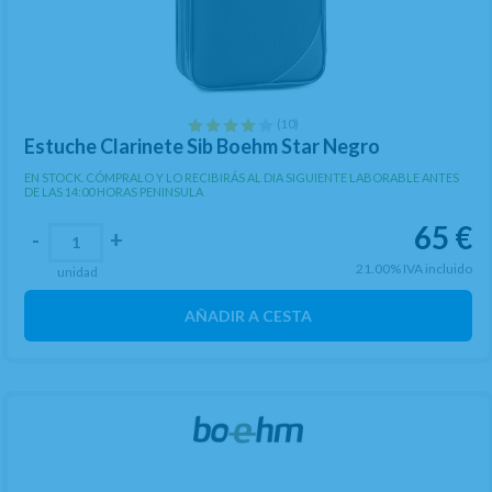
(10)
Estuche Clarinete Sib Boehm Star Negro
EN STOCK. CÓMPRALO Y LO RECIBIRÁS AL DIA SIGUIENTE LABORABLE ANTES
DE LAS 14:00 HORAS PENINSULA
65
€
-
+
21.00%
IVA incluido
unidad
AÑADIR A CESTA