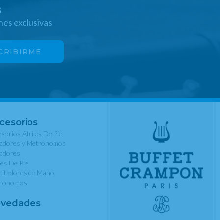
s
nes exclusivas
cesorios
sorios Atriles De Pie
nadores y Metrónomos
nadores
les De Pie
rcitadores de Mano
ronomos
vedades