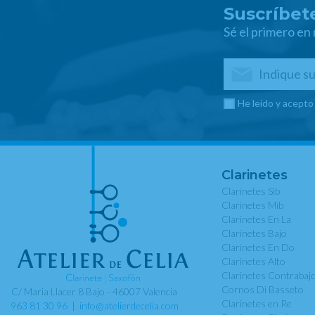
Suscríbete
Sé el primero en
He leído y acepto
Clarinetes
Clarinetes Sib
Clarinetes Mib
Clarinetes En La
Clarinetes Bajo
Clarinetes En Do
Clarinetes Alto
Clarinetes Contrabaj
Cornos Di Basseto
C/ Maria Llacer 8 Bajo - 46007 Valencia
Clarinetes en Re
963 81 30 96
|
info@atelierdecelia.com