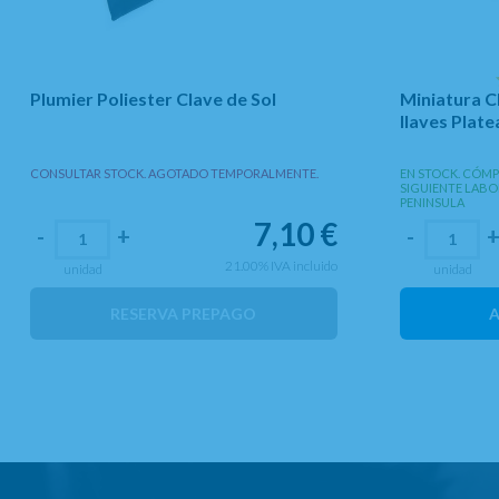
Plumier Poliester Clave de Sol
Miniatura C
llaves Plat
CONSULTAR STOCK. AGOTADO TEMPORALMENTE.
EN STOCK. CÓMPR
SIGUIENTE LABO
PENINSULA
7,10
€
-
+
-
21.00%
IVA incluido
unidad
unidad
RESERVA PREPAGO
A