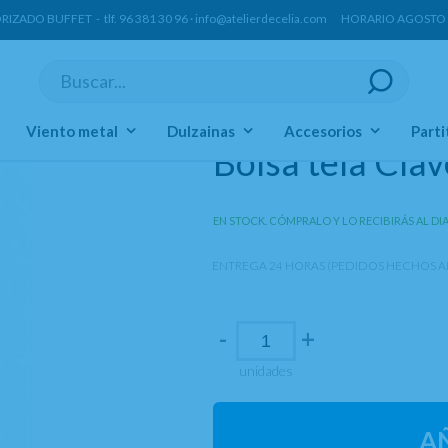
ORIZADO BUFFET -
tlf.
96 381 30 96
·
info@atelierdecelia.com
HORARIO AGOSTO Lun
Viento metal
Dulzainas
Accesorios
Parti
Bolsa tela Clav
EN STOCK. CÓMPRALO Y LO RECIBIRÁS AL DI
ENTREGA 24 HORAS (PEDIDOS HECHOS AN
-
+
unidades
A