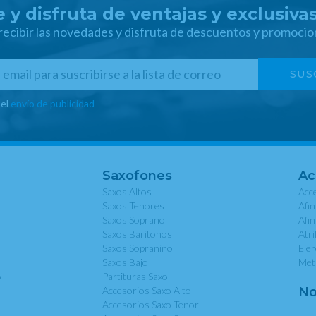
 y disfruta de ventajas y exclusiva
 recibir las novedades y disfruta de descuentos y promocio
 el
envío de publicidad
Saxofones
Ac
Saxos Altos
Acce
Saxos Tenores
Afi
Saxos Soprano
Afi
Saxos Baritonos
Atri
Saxos Sopranino
Eje
Saxos Bajo
Met
o
Partituras Saxo
Accesorios Saxo Alto
No
Accesorios Saxo Tenor