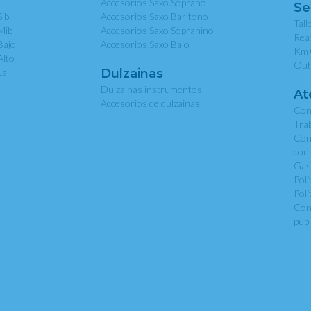
Accesorios Saxo Soprano
Se
Sib
Accesorios Saxo Baritono
Tall
Mib
Accesorios Saxo Sopranino
Rea
Bajo
Accesorios Saxo Bajo
Km 
Alto
Out
La
Dulzainas
Dulzainas instrumentos
At
Accesorios de dulzainas
Con
Tra
Con
con
Gas
Polí
Polí
Con
publ