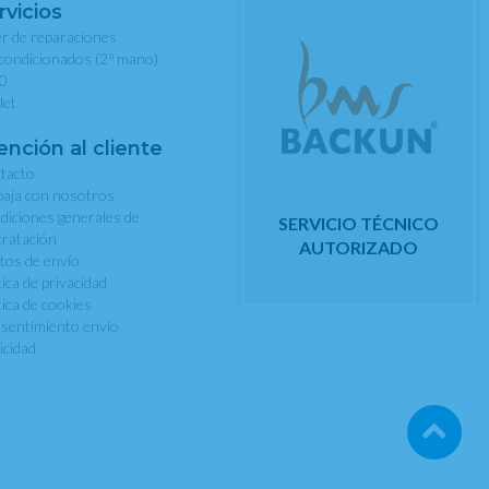
rvicios
er de reparaciones
a
condicionados (2
mano)
0
let
ención al cliente
tacto
baja con nosotros
diciones generales de
SERVICIO TÉCNICO
tratación
AUTORIZADO
tos de envío
tica de privacidad
tica de cookies
sentimiento envío
icidad