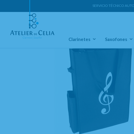
SERVICIO TÉCNICO AUT
Home
Accesorios Varios
Regalos
Bolsas
Clarinetes
Saxofones