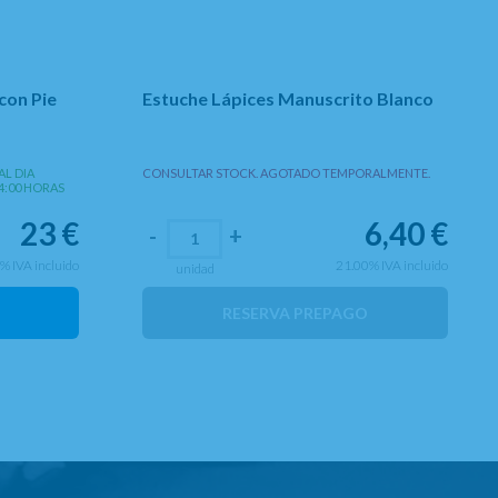
con Pie
Estuche Lápices Manuscrito Blanco
AL DIA
CONSULTAR STOCK. AGOTADO TEMPORALMENTE.
4:00 HORAS
23
€
6,40
€
-
+
0%
IVA incluido
21.00%
IVA incluido
unidad
RESERVA PREPAGO