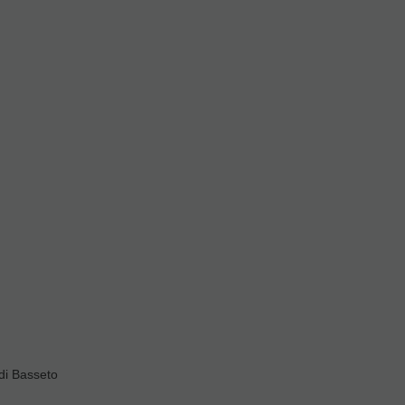
ivas
di Basseto