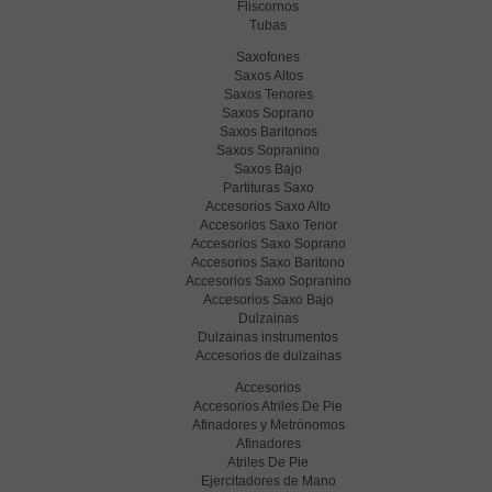
Fliscornos
Tubas
Saxofones
Saxos Altos
Saxos Tenores
Saxos Soprano
Saxos Baritonos
Saxos Sopranino
Saxos Bajo
Partituras Saxo
Accesorios Saxo Alto
Accesorios Saxo Tenor
Accesorios Saxo Soprano
Accesorios Saxo Baritono
Accesorios Saxo Sopranino
Accesorios Saxo Bajo
Dulzainas
Dulzainas instrumentos
Accesorios de dulzainas
Accesorios
Accesorios Atriles De Pie
Afinadores y Metrónomos
Afinadores
Atriles De Pie
Ejercitadores de Mano