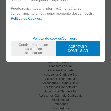
Clarinetes
Puede revisar toda la información y retirar su
Viento metal
Saxofones
consentimiento en cualquier momento desde nuestra
Dulzainas
Política de Cookies.
Accesorios
Clarinetes
Clarinetes Sib
Clarinetes Mib
Política de cookies
Configurar
Clarinetes En La
Continuar solo con
Clarinetes Bajo
ACEPTAR Y
las cookies
Clarinetes En Do
CONTINUAR
necesarias
Clarinetes Alto
Clarinetes Contrabajo
Cornos Di Basseto
Clarinetes en Re
Partituras Clarinete
Accesorios Clarinete Sib
Accesorios Clarinete Mib
Accesorios Clarinete Bajo
Accesorios Clarinete Alto
Accesorios Clarinete La
Accesorios Clarinete Contrabajo
Viento metal
Trombones
Bombardinos