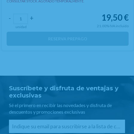
CONSULTAR STOCK. AGOTADO TEMPORALMENTE.
19,50
€
-
+
21.00%
IVA incluido
unidad
RESERVA PREPAGO
Suscríbete y disfruta de ventajas y
exclusivas
Sé el primero en recibir las novedades y disfruta de
descuentos y promociones exclusivas