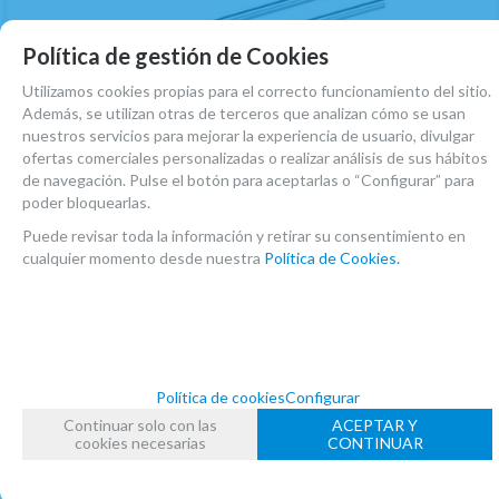
Política de gestión de Cookies
Utilizamos cookies propias para el correcto funcionamiento del sitio.
Además, se utilizan otras de terceros que analizan cómo se usan
nuestros servicios para mejorar la experiencia de usuario, divulgar
ofertas comerciales personalizadas o realizar análisis de sus hábitos
(1)
de navegación. Pulse el botón para aceptarlas o “Configurar” para
Diapason Horquilla Wittner 921 Con Funda
poder bloquearlas.
EN STOCK. CÓMPRALO Y LO RECIBIRÁS AL DIA SIGUIENTE LABORABLE ANTES
Puede revisar toda la información y retirar su consentimiento en
DE LAS 14:00 HORAS PENINSULA
cualquier momento desde nuestra
Política de Cookies.
7,65
€
-
+
21.00%
IVA incluido
unidad
AÑADIR A CESTA
Política de cookies
Configurar
Continuar solo con las
ACEPTAR Y
cookies necesarias
CONTINUAR