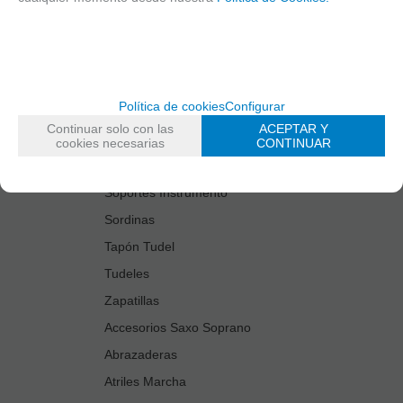
Estuches Guardacañas
Estuches Instrumento
Fundas Boquilla/Tudel
Kits Accesorios Saxo Tenor
Política de cookies
Configurar
Limpiadores
Continuar solo con las
ACEPTAR Y
Protectores Boquilla
cookies necesarias
CONTINUAR
Protectores Llaves
Soportes Instrumento
Sordinas
Tapón Tudel
Tudeles
Zapatillas
Accesorios Saxo Soprano
Abrazaderas
Atriles Marcha