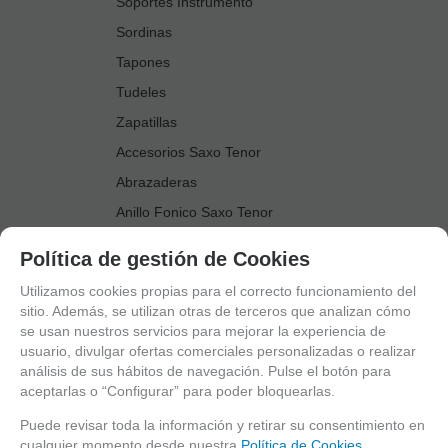
Soportes Instrumento
Sordinas
Tapones
Tudeles
Zapatillas
Accesorios Saxo Tenor
Abrazaderas
Anillo Fonico Saxo Tenor
Atriles Marcha
Política de gestión de Cookies
Boquillas
Utilizamos cookies propias para el correcto funcionamiento del
Boquilleros
sitio. Además, se utilizan otras de terceros que analizan cómo
se usan nuestros servicios para mejorar la experiencia de
Cañas
usuario, divulgar ofertas comerciales personalizadas o realizar
Cordones Arneses
análisis de sus hábitos de navegación. Pulse el botón para
aceptarlas o “Configurar” para poder bloquearlas.
Cortacañas
Deflector Saxo Tenor
Puede revisar toda la información y retirar su consentimiento en
cualquier momento desde nuestra
Política de Cookies.