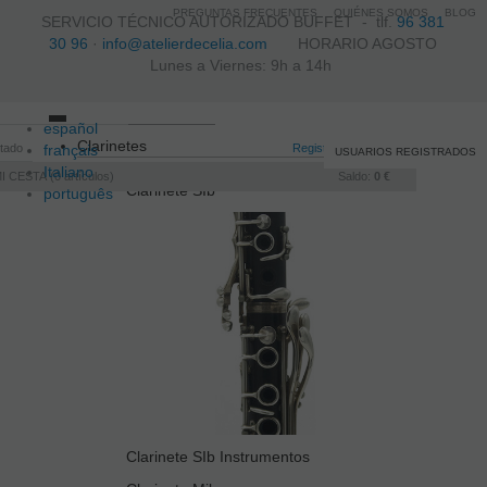
PREGUNTAS FRECUENTES
QUIÉNES SOMOS
BLOG
SERVICIO TÉCNICO AUTORIZADO BUFFET -
tlf.
96 381
30 96
·
info@atelierdecelia.com
HORARIO AGOSTO
Lunes a Viernes: 9h a 14h
español
Toggle
Clarinetes
itado
français
navigation
Registro
/
Iniciar sesión
USUARIOS REGISTRADOS
Italiano
I CESTA
0
artículos
Saldo:
0 €
Clarinete SIb
português
Clarinete SIb Instrumentos