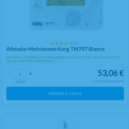
(1)
Afinador Metrónomo Korg TM70T Blanco
EN STOCK. CÓMPRALO Y LO RECIBIRÁS AL DIA SIGUIENTE LABORABLE ANTES
DE LAS 14:00 HORAS PENINSULA
53,06
€
-
+
21.00%
IVA incluido
unidad
AÑADIR A CESTA