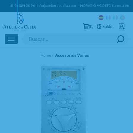
tlf.
96 381 30 96
·
info@atelierdecelia.com
HORARIO AGOSTO Lunes a Vierne
0
Saldo:
Usuarios 
Toggle
navigation
Home
Accesorios Varios