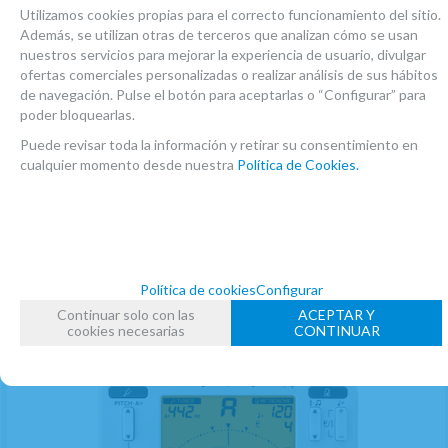
Utilizamos cookies propias para el correcto funcionamiento del sitio.
(1)
Además, se utilizan otras de terceros que analizan cómo se usan
Afinador Korg Ca-2 Cromatico
nuestros servicios para mejorar la experiencia de usuario, divulgar
ofertas comerciales personalizadas o realizar análisis de sus hábitos
EN STOCK. CÓMPRALO Y LO RECIBIRÁS AL DIA SIGUIENTE LABORABLE ANTES
DE LAS 14:00 HORAS PENINSULA
de navegación. Pulse el botón para aceptarlas o “Configurar” para
poder bloquearlas.
17,18
€
-
+
Puede revisar toda la información y retirar su consentimiento en
21.00%
IVA incluido
unidad
cualquier momento desde nuestra
Política de Cookies.
AÑADIR A CESTA
Política de cookies
Configurar
Continuar solo con las
ACEPTAR Y
cookies necesarias
CONTINUAR