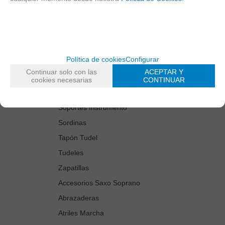
Estuches Guardacañas
Estuches Instrumento
Fundas Boquilla/Tudel
Kits Accesorios Saxo Tenor
Política de cookies
Configurar
Limpiadores
Continuar solo con las
ACEPTAR Y
Protectores Boquilla
cookies necesarias
CONTINUAR
Protectores Llaves
Soportes Instrumento
Sordinas
Tapón Tudel
Tudeles
Zapatillas
Accesorios Saxo Soprano
Abrazaderas
Atriles Marcha