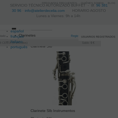
PREGUNTAS FRECUENTES
QUIÉNES SOMOS
BLOG
SERVICIO TÉCNICO AUTORIZADO BUFFET -
tlf.
96 381
30 96
·
info@atelierdecelia.com
HORARIO AGOSTO
Lunes a Viernes: 9h a 14h
español
Toggle
Clarinetes
itado
français
navigation
Registro
/
Iniciar sesión
USUARIOS REGISTRADOS
Italiano
I CESTA
0
artículos
Saldo:
0 €
Clarinete SIb
português
Clarinete SIb Instrumentos