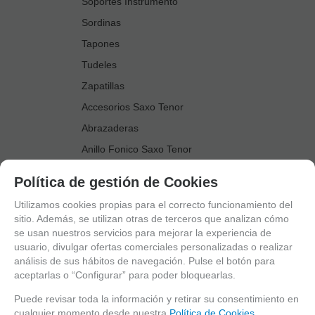
Soportes Instrumento
Sordinas
Tapones
Tudeles
Zapatillas
Accesorios Saxo Tenor
Abrazaderas
Anillo Fonico Saxo Tenor
Atriles Marcha
Política de gestión de Cookies
Boquillas
Utilizamos cookies propias para el correcto funcionamiento del
Boquilleros
sitio. Además, se utilizan otras de terceros que analizan cómo
se usan nuestros servicios para mejorar la experiencia de
Cañas
usuario, divulgar ofertas comerciales personalizadas o realizar
Cordones Arneses
análisis de sus hábitos de navegación. Pulse el botón para
aceptarlas o “Configurar” para poder bloquearlas.
Cortacañas
Deflector Saxo Tenor
Puede revisar toda la información y retirar su consentimiento en
cualquier momento desde nuestra
Política de Cookies.