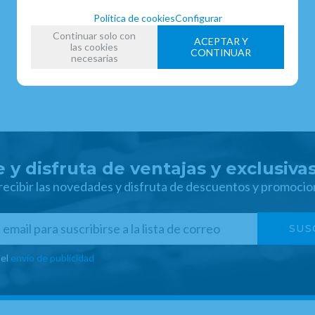
Política de cookies
Configurar
Continuar solo con
ACEPTAR Y
las cookies
CONTINUAR
necesarias
 y disfruta de ventajas y exclusiva
 recibir las novedades y disfruta de descuentos y promocio
 el
envío de publicidad