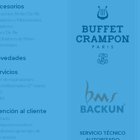
cesorios
sorios Atriles De Pie
nadores y Metrónomos
nadores
les De Pie
rcitadores de Mano
ronomos
vedades
rvicios
er de reparaciones
a
condicionados (2
mano)
0
let
ención al cliente
tacto
baja con nosotros
diciones generales de
SERVICIO TÉCNICO
tratación
AUTORIZADO