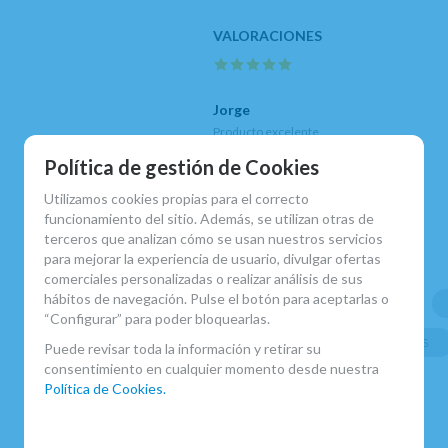
Jorge
Producto excelente
5
/
5
Política de gestión de Cookies
Utilizamos cookies propias para el correcto
funcionamiento del sitio. Además, se utilizan otras de
MARCA
terceros que analizan cómo se usan nuestros servicios
BONADE
para mejorar la experiencia de usuario, divulgar ofertas
FAMILIAS RELACIONADAS
comerciales personalizadas o realizar análisis de sus
hábitos de navegación. Pulse el botón para aceptarlas o
ACCESORIOS CLARINETE SIB
“Configurar” para poder bloquearlas.
ABRAZADERAS SISTEMA FRANCÉS
Puede revisar toda la información y retirar su
consentimiento en cualquier momento desde nuestra
FECHA DE LANZAMIENTO
Política de Cookies.
Miércoles, 29 Mayo 2013