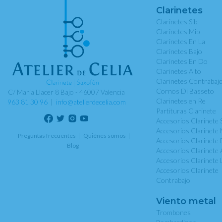
Clarinetes
Clarinetes Sib
Clarinetes Mib
Clarinetes En La
Clarinetes Bajo
Clarinetes En Do
Clarinetes Alto
Clarinetes Contrabaj
Cornos Di Basseto
C/ Maria Llacer 8 Bajo - 46007 Valencia
Clarinetes en Re
963 81 30 96
|
info@atelierdecelia.com
Partituras Clarinete
Accesorios Clarinete 
Accesorios Clarinete 
Preguntas frecuentes
Quiénes somos
Accesorios Clarinete 
Blog
Accesorios Clarinete 
Accesorios Clarinete 
Accesorios Clarinete
Contrabajo
Viento metal
Trombones