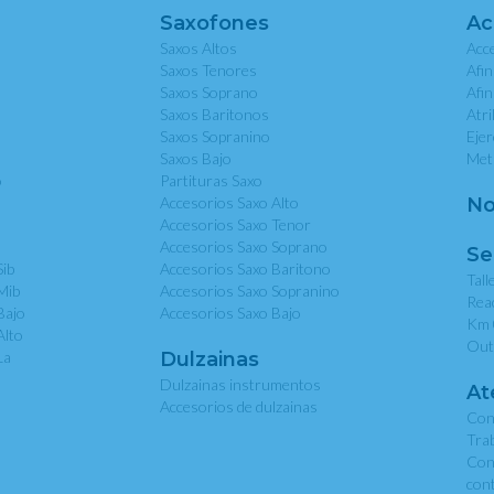
Saxofones
Ac
Saxos Altos
Acce
Saxos Tenores
Afi
Saxos Soprano
Afi
Saxos Baritonos
Atri
Saxos Sopranino
Eje
Saxos Bajo
Met
o
Partituras Saxo
Accesorios Saxo Alto
No
Accesorios Saxo Tenor
Accesorios Saxo Soprano
Se
Sib
Accesorios Saxo Baritono
Tall
Mib
Accesorios Saxo Sopranino
Rea
Bajo
Accesorios Saxo Bajo
Km 
Alto
Out
La
Dulzainas
Dulzainas instrumentos
At
Accesorios de dulzainas
Con
Tra
Con
con