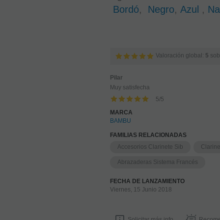
Bordó
,
Negro
,
Azul
,
Na
Valoración global:
5
sob
Pilar
Muy satisfecha
5
/
5
MARCA
BAMBU
FAMILIAS RELACIONADAS
Accesorios Clarinete Sib
Clarin
Abrazaderas Sistema Francés
FECHA DE LANZAMIENTO
Viernes, 15 Junio 2018
Solicitar más info
Recome