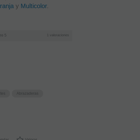
ranja
y
Multicolor
.
re 5
1
valoraciones
(2)
Grasa
Corcho
Bambu
EN STOCK.
etes
Abrazaderas
CÓMPRALO
Y LO
RECIBIRÁS
AL DIA
SIGUIENTE
LABORABLE
ANTES DE
LAS 14:00
HORAS
PENINSULA
ndar
Valorar