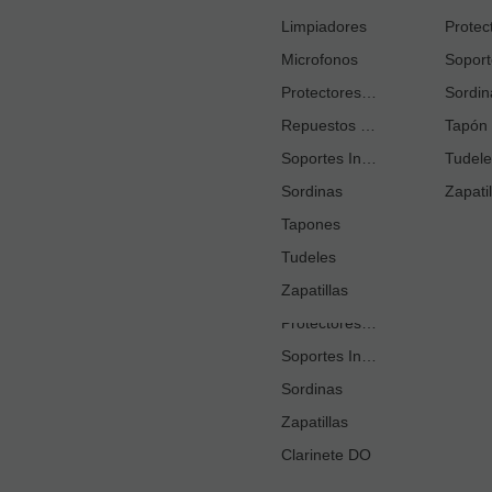
Cortacañas
Limpiadores
Microfonos
Ejercitadores de Respiración
Entrenadores Digitación
Protectores Boquilla
Sordin
Repuestos Saxo Alto
Estuches Guardacañas
Tapón 
Soportes Instrumento
Estuches Instrumento
Tudele
Sordinas
Fundas o Estuches Boquilla
Zapatil
Grasas
Tapones
Tudeles
Kits Accesorios Clarinete Sib
Limpiadores
Zapatillas
Protectores Boquilla
Soportes Instrumento
Sordinas
Zapatillas
Clarinete DO