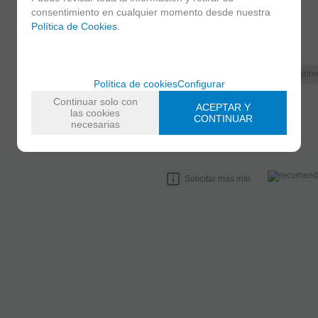
5
/
5
consentimiento en cualquier momento desde nuestra
MARCA
Política de Cookies.
BAMBU
FAMILIAS RELACIONADAS
Accesorios Clarinete Sib
Clarin
Política de cookies
Configurar
Abrazaderas Sistema Francés
Continuar solo con
ACEPTAR Y
las cookies
CONTINUAR
necesarias
FECHA DE LANZAMIENTO
Viernes, 11 Diciembre 2020
Solicitar más info