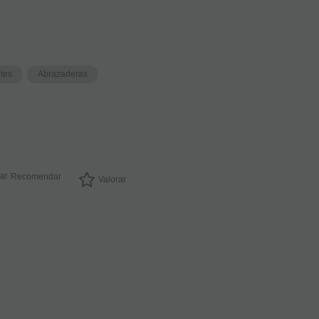
etes
Abrazaderas
Boquilla
Clarinete
Recomendar
Valorar
Sib
WiFi
Chamber
C1
EN STOCK.
CÓMPRALO
Y LO
RECIBIRÁS
AL DIA
SIGUIENTE
LABORABLE
ANTES DE