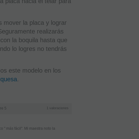
 placa hacia el telar para
3,75
 mover la placa y lograr
€
Seguramente realizarás
21.00%
IVA
 con la boquila hasta que
incluido
ndo lo logres no tendrás
-
mos este modelo en los
+
rquesa
.
AÑADIR
A
CESTA
re 5
1
valoraciones
o " más fácil". Mi maestra noto la