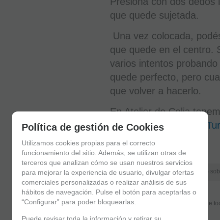
Presioná con dos dedos la
que quede sujetada.
Una vez colocada, podés
que quede en el centro. 
varios intentos probando
quede perfecto, pero cua
que volver a hacerlo.
En Atelier de Celia tene
colores
Azul
,
Negro
y
T
u
Política de gestión de Cookies
Utilizamos cookies propias para el correcto
funcionamiento del sitio. Además, se utilizan otras de
terceros que analizan cómo se usan nuestros servicios
Valoración global:
5
sob
para mejorar la experiencia de usuario, divulgar ofertas
comerciales personalizadas o realizar análisis de sus
hábitos de navegación. Pulse el botón para aceptarlas o
Buena abrazadera.
“Configurar” para poder bloquearlas.
Me estoy iniciando pero la verdad que toc
diferencia.
Puede revisar toda la información y retirar su