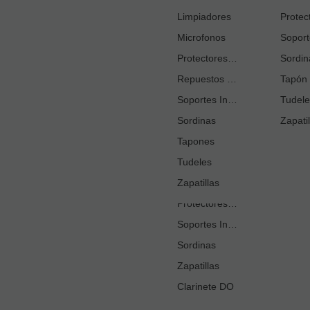
Cortacañas
Limpiadores
Microfonos
Ejercitadores de Respiración
Entrenadores Digitación
Protectores Boquilla
Sordin
Repuestos Saxo Alto
Estuches Guardacañas
Tapón 
Soportes Instrumento
Estuches Instrumento
Tudele
Sordinas
Fundas o Estuches Boquilla
Zapatil
Grasas
Tapones
Tudeles
Kits Accesorios Clarinete Sib
Limpiadores
Zapatillas
Protectores Boquilla
Soportes Instrumento
Sordinas
Zapatillas
Clarinete DO