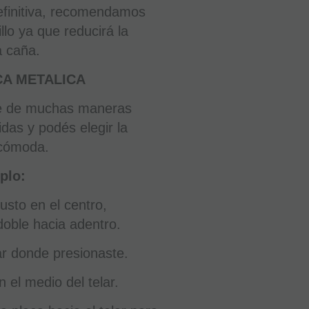
finitiva, recomendamos
llo ya que reducirá la
a caña.
A METALICA
se de muchas maneras
Boquillero
idas y podés elegir la
Clarinete
Sib
cómoda.
BG
ACB1
plo:
Plástico
Negro
usto en el centro,
EN STOCK.
doble hacia adentro.
CÓMPRALO
Y LO
RECIBIRÁS
ar donde presionaste.
AL DIA
SIGUIENTE
LABORABLE
ANTES DE
n el medio del telar.
LAS 14:00
HORAS
PENINSULA