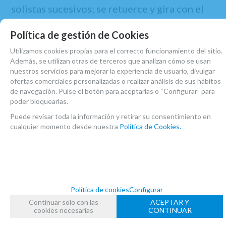
solistas sucesivos; se retuerce y gira con el
lamento ululante de la pipa de un pastor.
Política de gestión de Cookies
Sigue la "Hora", una lenta danza rumana en
Utilizamos cookies propias para el correcto funcionamiento del sitio.
tres con un ambiente que refleja los votos
Además, se utilizan otras de terceros que analizan cómo se usan
solemnes de la boda.
nuestros servicios para mejorar la experiencia de usuario, divulgar
ofertas comerciales personalizadas o realizar análisis de sus hábitos
"A Chusidl", con una velocidad moderada y
de navegación. Pulse el botón para aceptarlas o “Configurar” para
poder bloquearlas.
ritmos alegres, lleva la fiesta a la pista de
baile.
Puede revisar toda la información y retirar su consentimiento en
cualquier momento desde nuestra
Política de Cookies.
Al final, "Freylach" (alegre, pero en tono
menor) lleva a los novios y a los invitados al
borde del frenesí.
Política de cookies
Configurar
Continuar solo con las
ACEPTAR Y
cookies necesarias
CONTINUAR
MARCA
ADVANCE MUSIC