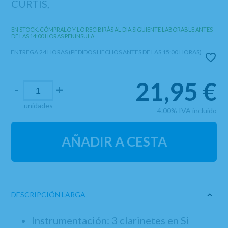
CURTIS,
EN STOCK. CÓMPRALO Y LO RECIBIRÁS AL DIA SIGUIENTE LABORABLE ANTES
DE LAS 14:00 HORAS PENINSULA
ENTREGA 24 HORAS (PEDIDOS HECHOS ANTES DE LAS 15:00 HORAS)
21,95
€
-
+
unidades
4.00%
IVA incluido
AÑADIR A CESTA
DESCRIPCIÓN LARGA
Instrumentación: 3 clarinetes en Si