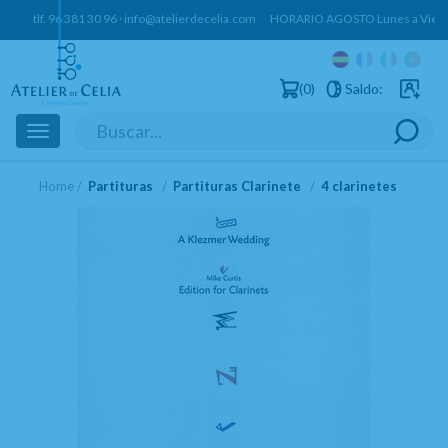
tlf.
96 381 30 96
·
info@atelierdecelia.com
HORARIO AGOSTO Lunes a Vierne
0
Saldo:
Usuarios 
Toggle
navigation
Home
Partituras
Partituras Clarinete
4 clarinetes