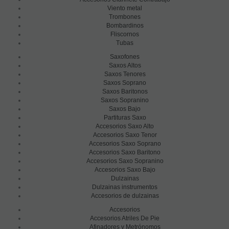
Viento metal
Trombones
Bombardinos
Fliscornos
Tubas
Saxofones
Saxos Altos
Saxos Tenores
Saxos Soprano
Saxos Baritonos
Saxos Sopranino
Saxos Bajo
Partituras Saxo
Accesorios Saxo Alto
Accesorios Saxo Tenor
Accesorios Saxo Soprano
Accesorios Saxo Baritono
Accesorios Saxo Sopranino
Accesorios Saxo Bajo
Dulzainas
Dulzainas instrumentos
Accesorios de dulzainas
Accesorios
Accesorios Atriles De Pie
Afinadores y Metrónomos