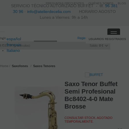
PREGUNTAS FRECUENTES
QUIÉNES SOMOS
BLOG
SERVICIO TÉCNICO AUTORIZADO BUFFET -
tlf.
96 381
30 96
·
info@atelierdecelia.com
HORARIO AGOSTO
Lunes a Viernes: 9h a 14h
Toggle
itado
Registro
/
Iniciar sesión
español
USUARIOS REGISTRADOS
navigati
français
I CESTA
0
artículos
Saldo:
0 €
Italiano
português
Home
Saxofones
Saxos Tenores
Saxo Tenor Buffet
R
Semi Profesional
Bc8402-4-0 Mate
Brosse
CONSULTAR STOCK. AGOTADO
TEMPORALMENTE.