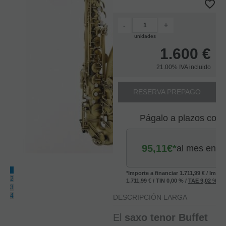
-
+
unidades
1.600
€
21.00%
IVA incluido
RESERVA PREPAGO
Págalo a plazos con
(4)
95,11
€*
al mes en
Ar
Sa
1
*Importe a financiar
1.711,99 €
/
Impor
Sa
2
1.711,99 €
/
TIN
0,00 %
/
TAE
9,02 %
/
V
Ho
3
Ja
4
DESCRIPCIÓN LARGA
Tal
M
El
saxo tenor Buffet
Pa