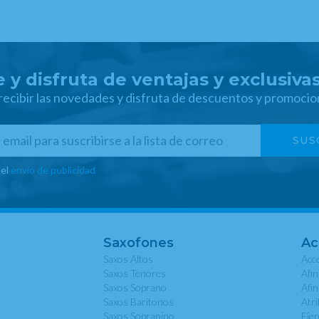
 y disfruta de ventajas y exclusiva
 recibir las novedades y disfruta de descuentos y promocio
 el
envío de publicidad
Saxofones
Ac
Saxos Altos
Acce
Saxos Tenores
Afi
Saxos Soprano
Afi
Saxos Baritonos
Atri
Saxos Sopranino
Eje