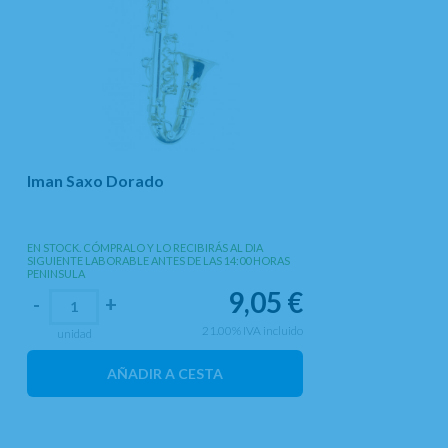
Iman Saxo Dorado
EN STOCK. CÓMPRALO Y LO RECIBIRÁS AL DIA
SIGUIENTE LABORABLE ANTES DE LAS 14:00 HORAS
PENINSULA
9,05
€
-
+
21.00%
IVA incluido
unidad
AÑADIR A CESTA