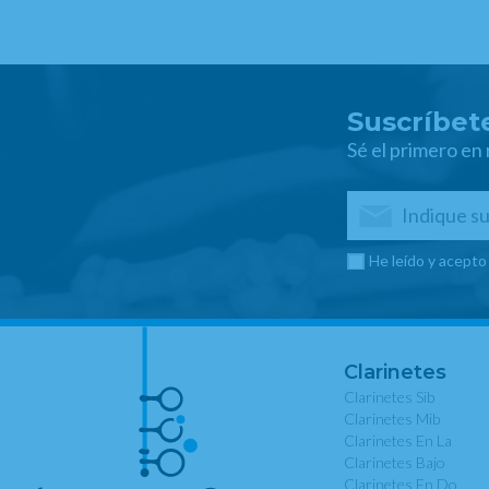
Suscríbete
Sé el primero en
He leído y acepto
Clarinetes
Clarinetes Sib
Clarinetes Mib
Clarinetes En La
Clarinetes Bajo
Clarinetes En Do