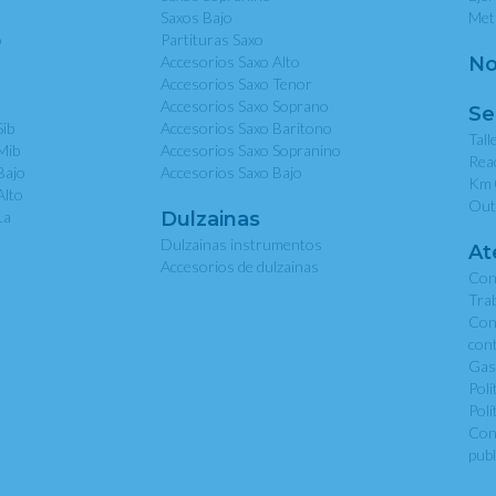
Saxos Bajo
Met
o
Partituras Saxo
Accesorios Saxo Alto
No
Accesorios Saxo Tenor
Accesorios Saxo Soprano
Se
Sib
Accesorios Saxo Baritono
Tall
Mib
Accesorios Saxo Sopranino
Rea
Bajo
Accesorios Saxo Bajo
Km 
Alto
Out
La
Dulzainas
Dulzainas instrumentos
At
Accesorios de dulzainas
Con
Tra
Con
con
Gas
Polí
Polí
Con
publ