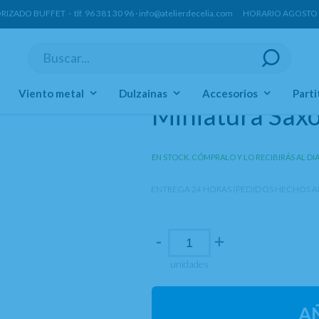
ORIZADO BUFFET -
tlf.
96 381 30 96
·
info@atelierdecelia.com
HORARIO AGOSTO Lun
Viento metal
Dulzainas
Accesorios
Parti
Miniatura Sax
EN STOCK. CÓMPRALO Y LO RECIBIRÁS AL DI
ENTREGA 24 HORAS (PEDIDOS HECHOS AN
-
+
unidades
A