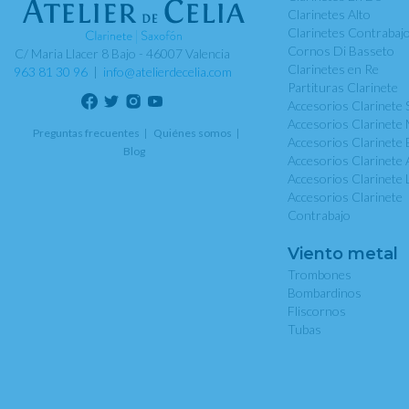
Clarinetes Alto
Clarinetes Contrabaj
Cornos Di Basseto
C/ Maria Llacer 8 Bajo - 46007 Valencia
Clarinetes en Re
963 81 30 96
|
info@atelierdecelia.com
Partituras Clarinete
Accesorios Clarinete 
Accesorios Clarinete 
Preguntas frecuentes
Quiénes somos
Accesorios Clarinete 
Blog
Accesorios Clarinete 
Accesorios Clarinete 
Accesorios Clarinete
Contrabajo
Viento metal
Trombones
Bombardinos
Fliscornos
Tubas