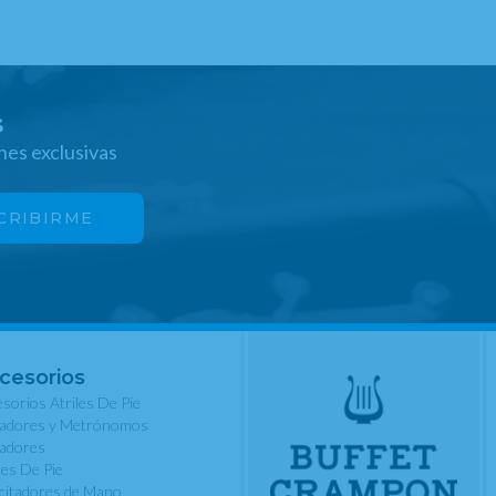
s
nes exclusivas
cesorios
sorios Atriles De Pie
nadores y Metrónomos
nadores
les De Pie
rcitadores de Mano