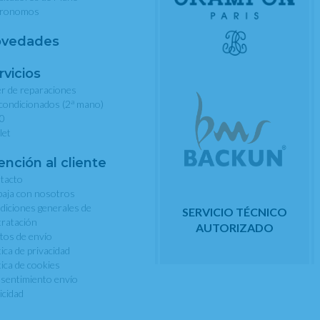
ronomos
vedades
rvicios
er de reparaciones
a
condicionados (2
mano)
0
let
ención al cliente
tacto
baja con nosotros
diciones generales de
SERVICIO TÉCNICO
tratación
AUTORIZADO
tos de envío
tica de privacidad
tica de cookies
sentimiento envío
icidad