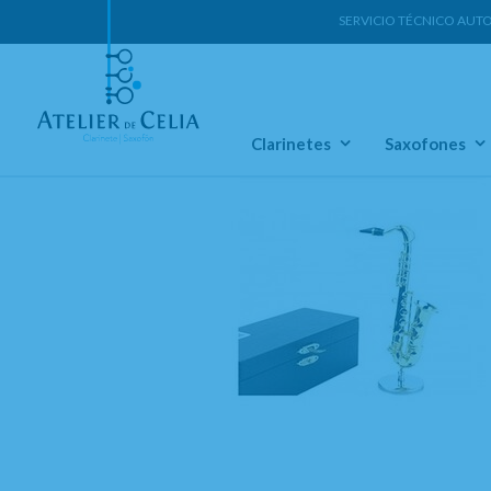
SERVICIO TÉCNICO AUT
Home
Accesorios Varios
Regalos
Miniaturas
Clarinetes
Saxofones