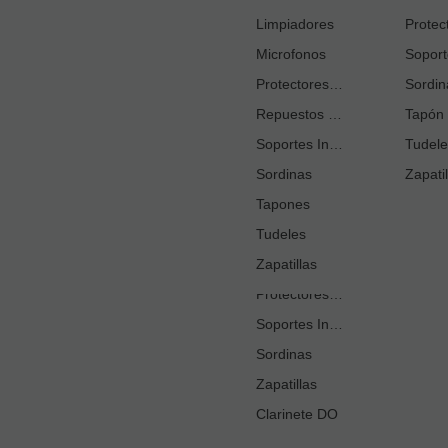
Cortacañas
Limpiadores
Microfonos
Ejercitadores de Respiración
Entrenadores Digitación
Protectores Boquilla
Sordin
Repuestos Saxo Alto
Estuches Guardacañas
Tapón 
Soportes Instrumento
Estuches Instrumento
Tudele
Sordinas
Fundas o Estuches Boquilla
Zapatil
Grasas
Tapones
Tudeles
Kits Accesorios Clarinete Sib
Limpiadores
Zapatillas
Protectores Boquilla
Soportes Instrumento
Sordinas
Zapatillas
Clarinete DO