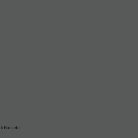
21.00%
IVA
incluido
ndar
Valorar
-
+
RESERVA
PREPAGO
di Basseto