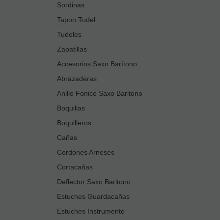
Sordinas
Tapon Tudel
Tudeles
Zapatillas
Accesorios Saxo Barítono
Abrazaderas
Anillo Fonico Saxo Baritono
Boquillas
Boquilleros
Cañas
Cordones Arneses
Cortacañas
Deflector Saxo Baritono
Estuches Guardacañas
Estuches Instrumento