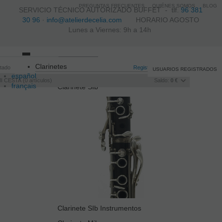
PREGUNTAS FRECUENTES
QUIÉNES SOMOS
BLOG
SERVICIO TÉCNICO AUTORIZADO BUFFET -
tlf.
96 381
30 96
·
info@atelierdecelia.com
HORARIO AGOSTO
Lunes a Viernes: 9h a 14h
Toggle
Clarinetes
itado
navigation
Registro
/
Iniciar sesión
USUARIOS REGISTRADOS
español
I CESTA
0
artículos
Saldo:
0 €
français
Clarinete SIb
Italiano
português
Clarinete SIb Instrumentos