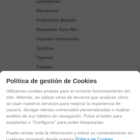
Limpiadores
Microfonos
Protectores Boquilla
Repuestos Saxo Alto
Soportes Instrumento
Sordinas
Tapones
Tudeles
Zapatillas
Política de gestión de Cookies
Accesorios Saxo Tenor
Utilizamos cookies propias para el correcto funcionamiento del
Abrazaderas
sitio. Además, se utilizan otras de terceros que analizan cómo
se usan nuestros servicios para mejorar la experiencia de
Anillo Fonico Saxo Tenor
usuario, divulgar ofertas comerciales personalizadas o realizar
Atriles Marcha
análisis de sus hábitos de navegación. Pulse el botón para
aceptarlas o “Configurar” para poder bloquearlas.
Boquillas
Boquilleros
Puede revisar toda la información y retirar su consentimiento en
cualquier momento desde nuestra
Política de Cookies.