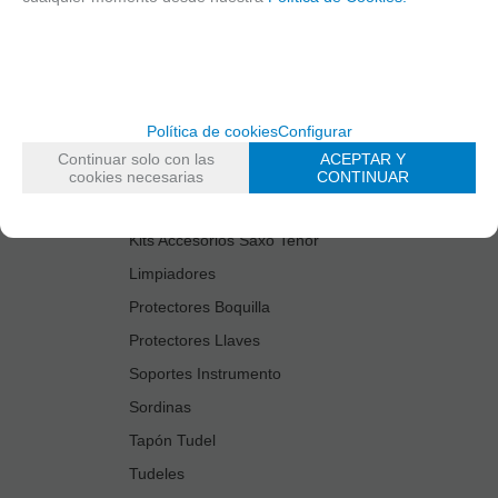
Cañas
Cordones Arneses
Cortacañas
Deflector Saxo Tenor
Política de cookies
Configurar
Estuches Guardacañas
Continuar solo con las
ACEPTAR Y
Estuches Instrumento
cookies necesarias
CONTINUAR
Fundas Boquilla/Tudel
Kits Accesorios Saxo Tenor
Limpiadores
Protectores Boquilla
Protectores Llaves
Soportes Instrumento
Sordinas
Tapón Tudel
Tudeles