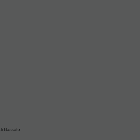
ras
ivas
di Basseto