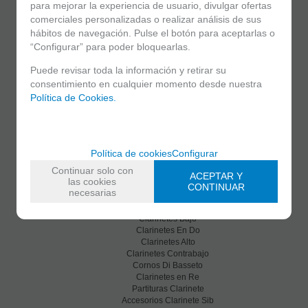
para mejorar la experiencia de usuario, divulgar ofertas
comerciales personalizadas o realizar análisis de sus
hábitos de navegación. Pulse el botón para aceptarlas o
“Configurar” para poder bloquearlas.
C/ Maria Llacer 8 Bajo - 46007 Valencia
963 81 30 96
|
info@atelierdecelia.com
Puede revisar toda la información y retirar su
consentimiento en cualquier momento desde nuestra
Política de Cookies.
Clarinetes
Viento metal
Saxofones
Dulzainas
Accesorios
Política de cookies
Configurar
Continuar solo con
Clarinetes
ACEPTAR Y
las cookies
Clarinetes Sib
CONTINUAR
necesarias
Clarinetes Mib
Clarinetes En La
Clarinetes Bajo
Clarinetes En Do
Clarinetes Alto
Clarinetes Contrabajo
Cornos Di Basseto
Clarinetes en Re
Partituras Clarinete
Accesorios Clarinete Sib