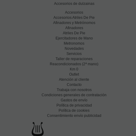
Accesorios de dulzainas
Accesorios
Accesorios Atriles De Pie
Afinadores y Metrónomos
Afinadores
Atriles De Pie
Ejercitadores de Mano
Metronomos
Novedades
Servicios
Taller de reparaciones
a
Reacondicionados (2
mano)
Km 0
Outlet
Atención al cliente
Contacto
Trabaja con nosotros
Condiciones generales de contratación
Gastos de envío
Política de privacidad
Política de cookies
Consentimiento envío publicidad