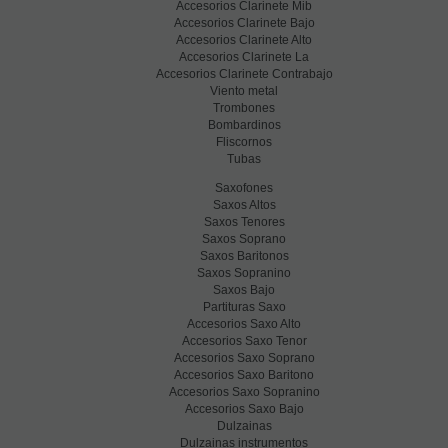
Accesorios Clarinete Mib
Accesorios Clarinete Bajo
Accesorios Clarinete Alto
Accesorios Clarinete La
Accesorios Clarinete Contrabajo
Viento metal
Trombones
Bombardinos
Fliscornos
Tubas
Saxofones
Saxos Altos
Saxos Tenores
Saxos Soprano
Saxos Baritonos
Saxos Sopranino
Saxos Bajo
Partituras Saxo
Accesorios Saxo Alto
Accesorios Saxo Tenor
Accesorios Saxo Soprano
Accesorios Saxo Baritono
Accesorios Saxo Sopranino
Accesorios Saxo Bajo
Dulzainas
Dulzainas instrumentos