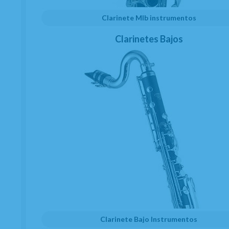
40,95
€
Clarinete MIb instrumentos
Clarinetes Bajos
21.00%
IVA incluido
AÑADIR A CESTA
La sordina para saxofón tenor Saxmute llega
a reducir hasta un 50% el nivel de sonido
sin
alterar
la emisión
,
la precisión y
la
homogeneidad del
sonido
en
toda su
tesitura
.
Gracias a ella, se puedes tocar sin molestar a
tu entorno.
Clarinete Bajo Instrumentos