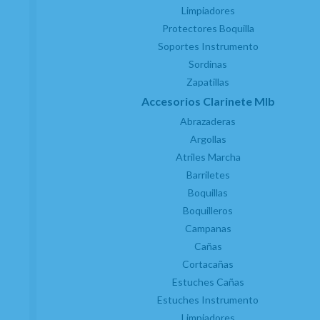
Gastos de envío
Limpiadores
Política de privacidad
Protectores Boquilla
Política de cookies
Consentimiento envío publicidad
Soportes Instrumento
Sordinas
Zapatillas
Accesorios Clarinete MIb
Abrazaderas
Argollas
Atriles Marcha
Barriletes
Boquillas
SERVICIO TÉCNICO AUTORIZADO
Boquilleros
Campanas
Cañas
Cortacañas
Estuches Cañas
Estuches Instrumento
Limpiadores