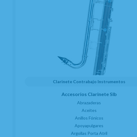
He leído y acepto el
envío de publicidad
Clarinete Contrabajo Instrumentos
Accesorios Clarinete SIb
C/ Maria Llacer 8 Bajo - 46007 Valencia
Abrazaderas
963 81 30 96
|
info@atelierdecelia.com
Aceites
Anillos Fónicos
Apoyapulgares
Preguntas frecuentes
Quiénes somos
Blog
Argollas Porta Atril