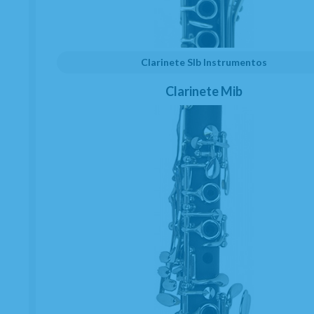
Clarinete SIb Instrumentos
Clarinete Mib
Sordina Saxo Tenor Saxmute
EN STOCK. CÓMPRALO Y LO RECIBIRÁS AL DIA SIGUIENTE LABORABLE ANTES
DE LAS 14:00 HORAS PENINSULA
ENTREGA 24 HORAS (PEDIDOS HECHOS ANTES DE LAS 15:00 HORAS)