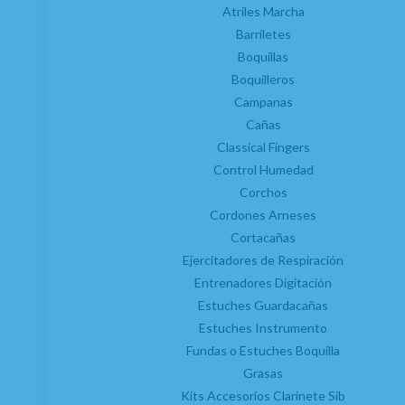
Atriles Marcha
Barriletes
Clarinetes
Boquillas
Viento metal
Boquilleros
Saxofones
Campanas
Dulzainas
Cañas
Accesorios
Classical Fingers
Control Humedad
Novedades
Corchos
Cordones Arneses
Servicios
Cortacañas
Taller de reparaciones
a
Reacondicionados (2
mano)
Ejercitadores de Respiración
Km 0
Entrenadores Digitación
Outlet
Estuches Guardacañas
Estuches Instrumento
Atención al cliente
Fundas o Estuches Boquilla
Contacto
Trabaja con nosotros
Grasas
Condiciones generales de contratación
Kits Accesorios Clarinete Sib