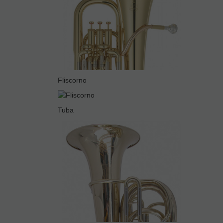
Fliscorno
Tuba