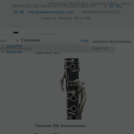
PREGUNTAS FRECUENTES
QUIÉNES SOMOS
BLOG
SERVICIO TÉCNICO AUTORIZADO BUFFET -
tlf.
96 381
30 96
·
info@atelierdecelia.com
HORARIO AGOSTO
Lunes a Viernes: 9h a 14h
Toggle
Clarinetes
itado
navigation
Registro
/
Iniciar sesión
USUARIOS REGISTRADOS
español
I CESTA
0
artículos
Saldo:
0 €
français
Clarinete SIb
Italiano
português
Clarinete SIb Instrumentos