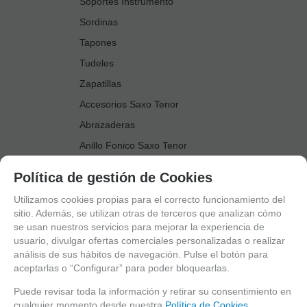
Soportes Instrumento
Sordinas
Tapones
Tudeles
Zapatillas
Accesorios Saxo Tenor
Abrazaderas
Anillo Fonico Saxo Tenor
Atriles Marcha
Política de gestión de Cookies
Boquillas
Utilizamos cookies propias para el correcto funcionamiento del
Boquilleros
sitio. Además, se utilizan otras de terceros que analizan cómo
se usan nuestros servicios para mejorar la experiencia de
Cañas
usuario, divulgar ofertas comerciales personalizadas o realizar
Cordones Arneses
análisis de sus hábitos de navegación. Pulse el botón para
aceptarlas o “Configurar” para poder bloquearlas.
Cortacañas
Deflector Saxo Tenor
Puede revisar toda la información y retirar su consentimiento en
cualquier momento desde nuestra
Política de Cookies.