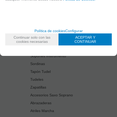
Estuches Guardacañas
Estuches Instrumento
Fundas Boquilla/Tudel
Kits Accesorios Saxo Tenor
Política de cookies
Configurar
Limpiadores
Continuar solo con las
ACEPTAR Y
Protectores Boquilla
cookies necesarias
CONTINUAR
Protectores Llaves
Soportes Instrumento
Sordinas
Tapón Tudel
Tudeles
Zapatillas
Accesorios Saxo Soprano
Abrazaderas
Atriles Marcha